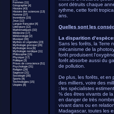
Femmes [11]
sont détruits chaque anné
Géographie [4]
Histoire [43]
rythme, cette forêt tropic
Histoire des sciences [13]
Homme [37]
ans.
Inventions [15]
Jeux [12]
Langue française [4]
Quelles sont les conséq
Littérature [12]
Mathématiques [32]
Médecine [17]
Météorologie [2]
La disparition d'espèce
Musique [30]
Mythes et Légendes [23]
Sans les forêts, la Terre n
Mythologie grecque [26]
Mythologie inca [6]
mécanisme de la photosyn
Mythologie nordique [11]
forêt produisent l'oxygè
Philosophie [15]
Physique [17]
forêt absorbe aussi du ga
Politique [3]
Prises de conscience [51]
de pollution.
Psychologie [31]
Religion [28]
Sagesse [31]
Sociologie [30]
De plus, les forêts, et en p
Sports [4]
Technologies [15]
des milliers, voire des m
Utopies [8]
: les spécialistes estime
% des êtres vivants de la 
en danger de très nombr
vivant dans ou en relatio
Madagascar, toutes les 