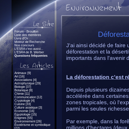
Forum - Brouillon
Déforesta
Liste des membres
Livre d'Or
Moteur de Recherche
J'ai ainsi décidé de faire 
Nos concours
L'ESRA c'est aussi...
déforestation et la déser
L'ESRA de B. Werber
Questions fréquentes
importants dans l'avenir 
Animaux [9]
La déforestation c'est
Art [16]
Associations [4]
Astrophysique [29]
Biologie [37]
Depuis plusieurs dizaines
Botanique [8]
Chimie [11]
accélérée dans certaines 
Communication [12]
Cryptologie [4]
zones tropicales, où l'exp
Cuisine [33]
Culture asiatique [3]
parmi les seules richesse
Economie [16]
Egyptologie [15]
Enigmes [55]
Par exemple, dans la fo
Environnement [26]
Ésotérisme et symbolique
millions d'hectares (deux 
[22]