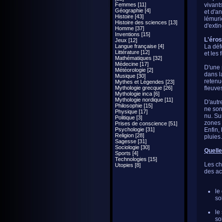
Femmes [11]
vivant
Géographie [4]
et d'a
Histoire [43]
lémuri
Histoire des sciences [13]
d'exti
Homme [37]
Inventions [15]
L'éros
Jeux [12]
Langue française [4]
La déf
Littérature [12]
et les 
Mathématiques [32]
Médecine [17]
D'une p
Météorologie [2]
dans l
Musique [30]
retenu
Mythes et Légendes [23]
Mythologie grecque [26]
fleuve
Mythologie inca [6]
Mythologie nordique [11]
D'autre
Philosophie [15]
ne son
Physique [17]
nu. Su
Politique [3]
zones 
Prises de conscience [51]
Psychologie [31]
Enfin, 
Religion [28]
pluies
Sagesse [31]
Sociologie [30]
Quelle
Sports [4]
Technologies [15]
Les ch
Utopies [8]
des ac
le
so
le
so