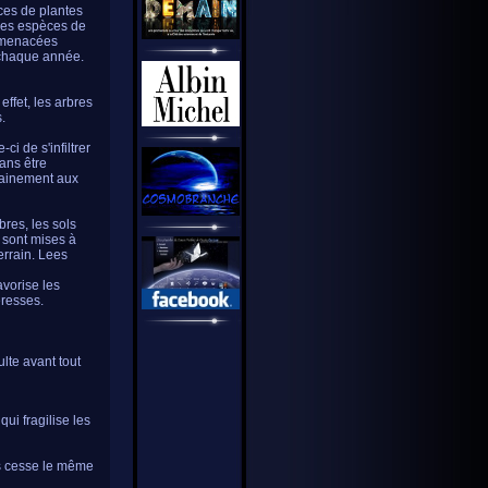
ces de plantes
 les espèces de
t menacées
 chaque année.
effet, les arbres
.
ci de s'infiltrer
sans être
udainement aux
bres, les sols
s sont mises à
errain. Lees
avorise les
eresses.
lte avant tout
ui fragilise les
ans cesse le même