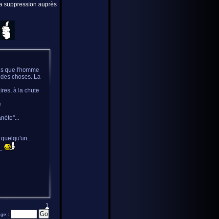
 la suppression auprès
avis que l'homme
e des choses. La
ires, à la chute
e
nète"...
quelqu'un...
..
1
age :