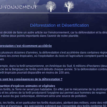
Déforestation et Désertification
nsi décidé de faire un autre article sur l'environnement, car la déforestation et la dés
e même deux points importants dans l'avenir de notre planète.
forestation c'est récemment accélérée
 plusieurs dizaines d'années, la déforestation s'est accélérée dans certaines région
 dans les zones tropicales, où l'exploitation du bois et l'agriculture comptent parmi 
ses.
emple, dans la forêt amazonienne, en Amérique du Sud, 6 millions d'hectares (deux
icie de la Belgique) de forêts sont détruits chaque année. Si la déforestation contin
forêt tropicale pourrait disparaître en moins de 100 ans.
s sont les conséquences de la déforestation ?
parition d'espèces animales et végétales
es forêts, la Terre ne serait pas habitable. En effet, par le mécanisme de la photosy
s et les arbres de la forêt produisent l'oxygène qui permet aux hommes de respirer. 
e aussi du gaz carbonique, éliminant ainsi une source de pollution.
, les forêts, et en particulier les forêts rtopicales, abritent des milliers, voire des m
ntes et d'animaux : les spécialistes estiment que l'ensemble des forêts renferme 50