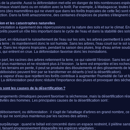
s de la planète. Aussi la déforestation met-elle en danger de très nombreuses espè
nimaux vivant dans ou en relation avec la forêt. Par exemple, à Madagascar, toutes
ens (des mammifères qui ne vivent que dans les forêts tropicales de cette île) son
nction. Dans la forêt amazonienne, des centaines d'espèces de plantes s'éteignent
ion et les catastrophes naturelles
orestation a également des répercussions sur la nature des sols et sur le climat. En 
forêts jouent un rôle très important dans le cycle de l'eau et dans la stabilité des sols
art, en réduisant le ruissellement de l'eau sur les sols, les arbres permettent à celle-
a terre ; ils maintiennent donc le sol humide. Sans les arbres, l'eau court sur le sol 
e. Dans les régions tropicales, pendant la saison des pluies, trop d'eau arrive so
s, qui entrent en crue. La déforestation favorise donc les inondations.
 part, les racines des arbres retiennent la terre, ce qui ralentit l'érosion. Sans les ar
t plus maintenus et ne résistent plus à l'érosion ; la terre est emportée et les roche
r les terrains en pente, il peut se produire des éboulements et des glissements de t
déboisées peuvent finir par se transformer en déserts (c'est la désertification).
la vapeur d'eau que rejettent les forêts contribue à augmenter l'humidité de l'air et f
. La déforestation peut donc réduire l'importance des pluies et provoquer des séch
s sont les causes de la désertification ?
angements climatiques peuvent favoriser la sécheresse, mais la désertification résu
tivités des hommes. Les principales causes de la désertification sont :
 déboisement, ou déforestation : il s'agit de l'abattage d'arbres en grand nombre, ce q
ls qui ne sont plus maintenus par les racines des arbres ;
 surpâturage : quand le bétail est concentré dans un espace restreint, il piétine s
l, faisant progressivement disparaître les espèces végétales ;