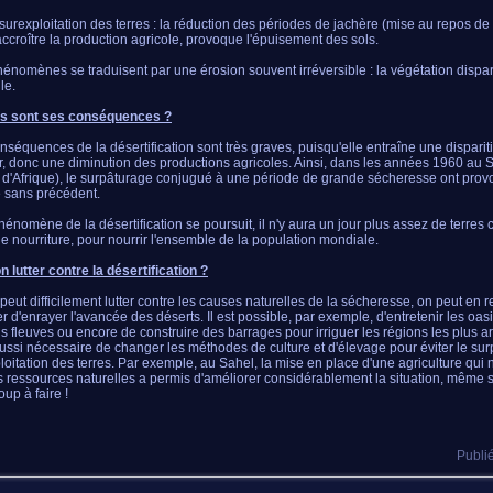
 surexploitation des terres : la réduction des périodes de jachère (mise au repos de l
accroître la production agricole, provoque l'épuisement des sols.
énomènes se traduisent par une érosion souvent irréversible : la végétation dispara
lle.
es sont ses conséquences ?
nséquences de la désertification sont très graves, puisqu'elle entraîne une disparit
er, donc une diminution des productions agricoles. Ainsi, dans les années 1960 au 
 d'Afrique), le surpâturage conjugué à une période de grande sécheresse ont pro
 sans précédent.
phénomène de la désertification se poursuit, il n'y aura un jour plus assez de terres c
e nourriture, pour nourrir l'ensemble de la population mondiale.
n lutter contre la désertification ?
n peut difficilement lutter contre les causes naturelles de la sécheresse, on peut en
r d'enrayer l'avancée des déserts. Il est possible, par exemple, d'entretenir les oas
ns fleuves ou encore de construire des barrages pour irriguer les régions les plus ar
 aussi nécessaire de changer les méthodes de culture et d'élevage pour éviter le sur
loitation des terres. Par exemple, au Sahel, la mise en place d'une agriculture qui 
s ressources naturelles a permis d'améliorer considérablement la situation, même s'
up à faire !
Publié