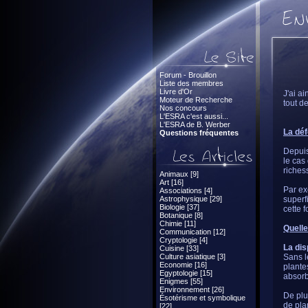
Forum - Brouillon
Liste des membres
Livre d'Or
J'ai ai
Moteur de Recherche
tout d
Nos concours
L'ESRA c'est aussi...
L'ESRA de B. Werber
La dé
Questions fréquentes
Depuis
le cas
riches
Animaux [9]
Art [16]
Par ex
Associations [4]
Astrophysique [29]
superf
Biologie [37]
cette 
Botanique [8]
Chimie [11]
Quelle
Communication [12]
Cryptologie [4]
La dis
Cuisine [33]
Culture asiatique [3]
Sans l
Economie [16]
plante
Egyptologie [15]
absorb
Enigmes [55]
Environnement [26]
De plus
Ésotérisme et symbolique
de pla
[22]