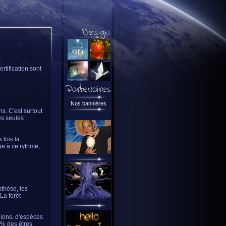
ertification sont
Nos bannières
s. C'est surtout
les seules
 fois la
ue à ce rythme,
nthèse, les
La forêt
illions, d'espèces
 % des êtres