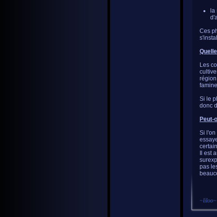
la
d'
Ces ph
s'insta
Quell
Les co
cultiv
région
famine
Si le 
donc d
Peut-o
Si l'o
essaye
certai
Il est
surexp
pas le
beauco
~
liloo
~