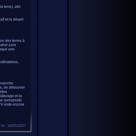
a terre), afin
ît et le désert
ion des terres à
Sahel (une
voqué une
ultivabless,
 revanche
is, de détourner
ides.
pâturage et la
ne surexploite
il reste encore
 le : 18/05/2007