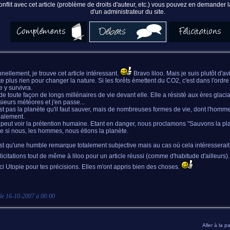
nflit avec cet article (problème de droits d'auteur, etc.) vous pouvez en demander
d'un administrateur du site.
nellement, je trouve cet article intéressant.
Bravo liloo. Mais je suis plutôt d'
te plus rien pour changer la nature. Si les forêts émettent du CO2, c'est dans l'ordr
e y survivra.
 de toute façon de longs millénaires de vie devant elle. Elle a résisté aux ères glacia
sieurs météores et j'en passe...
st pas la planète qu'il faut sauver, mais de nombreuses formes de vie, dont l'homm
palement.
 peut voir la prétention humaine. Etant en danger, nous proclamons "Sauvons la pla
si nous, les hommes, nous étions la planète.
st qu'une humble remarque totalement subjective mais au cas où cela intéresserait 
licitations tout de même à liloo pour un article réussi (comme d'habitude d'ailleurs).
ci Utopie pour tes précisions. Elles m'ont appris bien des choses.
 le
16-10-2007 à 00:00
Aller à la p