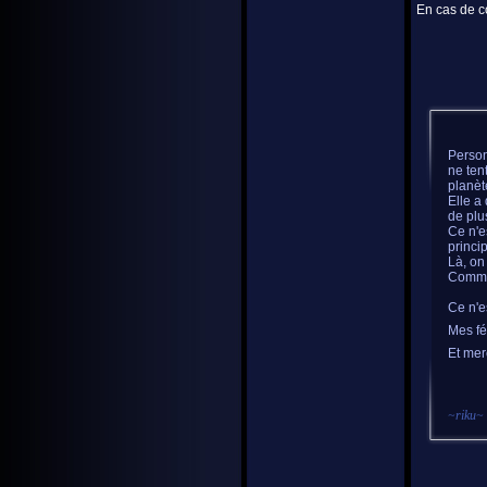
En cas de co
Person
ne ten
planèt
Elle a
de plu
Ce n'e
princi
Là, on
Comme 
Ce n'e
Mes fé
Et mer
~
riku
~