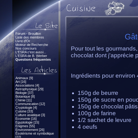
Forum - Brouillon
Gât
Liste des membres
Livre d'Or
Moteur de Recherche
Pour tout les gourmands, 
Nos concours
L'ESRA c'est aussi...
chocolat dont j'apprécie p
L'ESRA de B. Werber
Questions fréquentes
Ingrédients pour environ 
Animaux [9]
Art [16]
Associations [4]
Astrophysique [29]
150g de beurre
Biologie [37]
Botanique [8]
150g de sucre en pou
Chimie [11]
Communication [12]
150g de chocolat pâtis
Cryptologie [4]
Cuisine [33]
100g de farine
Culture asiatique [3]
Economie [16]
1/2 sachet de levure
Egyptologie [15]
4 oeufs
Enigmes [55]
Environnement [26]
Ésotérisme et symbolique
[22]