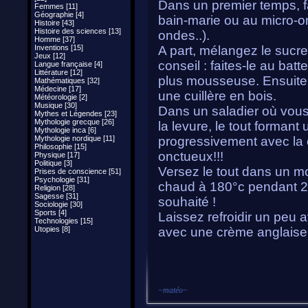
Dans un premier temps, fa
Femmes [11]
Géographie [4]
bain-marie ou au micro-on
Histoire [43]
Histoire des sciences [13]
ondes..).
Homme [37]
Inventions [15]
A part, mélangez le sucre 
Jeux [12]
conseil : faites-le au batt
Langue française [4]
Littérature [12]
plus mousseuse. Ensuite,
Mathématiques [32]
Médecine [17]
une cuillère en bois.
Météorologie [2]
Musique [30]
Dans un saladier où vous
Mythes et Légendes [23]
Mythologie grecque [26]
la levure, le tout formant 
Mythologie inca [6]
Mythologie nordique [11]
progressivement avec la 
Philosophie [15]
onctueux!!!
Physique [17]
Politique [3]
Versez le tout dans un m
Prises de conscience [51]
Psychologie [31]
chaud à 180°c pendant 20
Religion [28]
Sagesse [31]
souhaité !
Sociologie [30]
Sports [4]
Laissez refroidir un peu a
Technologies [15]
Utopies [8]
avec une crème anglaise.
~
matéo
~