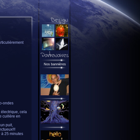
rticulièrement
Nos bannières
ro-ondes
 électrique, cela
 cuillère en
un puit,
nctueux!!!
0 à 25 minutes