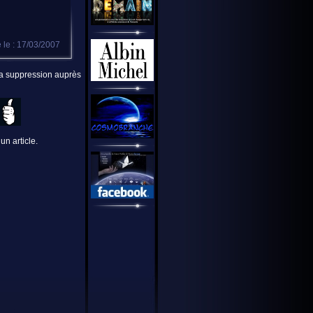
 le : 17/03/2007
 la suppression auprès
un article.