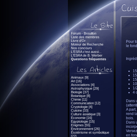
Forum - Brouillon
Liste des membres
Livre d'Or
Pour t
Moteur de Recherche
le fon
Nos concours
L'ESRA c'est aussi...
L'ESRA de B. Werber
Ingréd
Questions fréquentes
15
15
Animaux [9]
15
Art [16]
10
Associations [4]
1/
Astrophysique [29]
Biologie [37]
4 
Botanique [8]
Chimie [11]
Dans u
Communication [12]
(attent
Cryptologie [4]
A part,
Cuisine [33]
rend l
Culture asiatique [3]
Economie [16]
bois.
Egyptologie [15]
Dans u
Enigmes [55]
incorp
Environnement [26]
Versez
Ésotérisme et symbolique
en fon
[22]