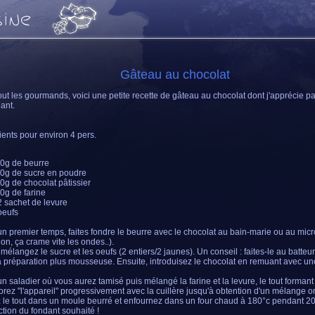
Gâteau au chocolat
out les gourmands, voici une petite recette de gâteau au chocolat dont j'apprécie pa
dant.
ients pour environ 4 pers.
0g de beurre
0g de sucre en poudre
0g de chocolat pâtissier
0g de farine
2 sachet de levure
oeufs
n premier temps, faites fondre le beurre avec le chocolat au bain-marie ou au mic
ion, ça crame vite les ondes..).
 mélangez le sucre et les oeufs (2 entiers/2 jaunes). Un conseil : faites-le au batteur
a préparation plus mousseuse. Ensuite, introduisez le chocolat en remuant avec une
n saladier où vous aurez tamisé puis mélangé la farine et la levure, le tout formant 
orez "l'appareil" progressivement avec la cuillère jusqu'à obtention d'un mélange o
 le tout dans un moule beurré et enfournez dans un four chaud à 180°c pendant 2
ction du fondant souhaité !