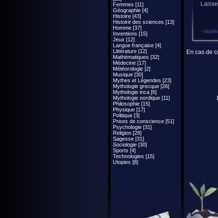
Laisse
Femmes [11]
Géographie [4]
Histoire [43]
Histoire des sciences [13]
Homme [37]
~
matéo
Inventions [15]
Jeux [12]
Langue française [4]
Littérature [12]
En cas de co
Mathématiques [32]
Médecine [17]
Météorologie [2]
Musique [30]
Mythes et Légendes [23]
Mythologie grecque [26]
Mythologie inca [6]
Mythologie nordique [11]
Philosophie [15]
Physique [17]
Politique [3]
Prises de conscience [51]
Psychologie [31]
Religion [28]
Sagesse [31]
Sociologie [30]
Sports [4]
Technologies [15]
Utopies [8]