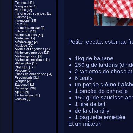
Femmes [11]
Géographie [4]
Histoire [43]
Histoire des sciences [13]
Homme [37]
Inventions [15]
Jeux [12]
Langue française [4]
Littérature [12]
Mathématiques [32]
Médecine [17]
Petite recette, estomac fra
Météorologie [2]
Musique [30]
Mythes et Légendes [23]
Mythologie grecque [26]
Mythologie inca [6]
1kg de banane
Mythologie nordique [11]
Philosophie [15]
250 g de lardons (dind
Physique [17]
2 tablettes de chocolat
Politique [3]
Prises de conscience [51]
6 œufs
Psychologie [31]
Religion [28]
un pot de crème fraîch
Sagesse [31]
Sociologie [30]
1 pincée de cannelle
Sports [4]
Technologies [15]
150 gr de saucisse apér
Utopies [8]
1 litre de lait
de la chantilly
1 baguette émiettée
Et un mixeur.