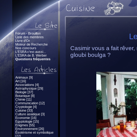
Forum - Brouillon
Le
Liste des membres
Livre d'Or
Moteur de Recherche
Casimir vous a fait rêver
Nos concours
L'ESRA c'est aussi...
gloubi boulga ?
L'ESRA de B. Werber
Questions fréquentes
Animaux [9]
Art [16]
Associations [4]
Astrophysique [29]
Biologie [37]
Botanique [8]
Chimie [11]
Communication [12]
Cryptologie [4]
Cuisine [33]
Culture asiatique [3]
Economie [16]
Egyptologie [15]
Enigmes [55]
Environnement [26]
Ésotérisme et symbolique
[22]