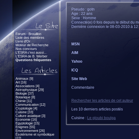
Pseudo : gotn
Age : 22 ans
Sexe : Homme
Connecté(e) 0 fois depuis le début du m
Dernière connexion le 08-03-2010 à 12
Forum - Brouillon
Liste des membres
Livre d'Or
MSN
Moteur de Recherche
Nos concours
L'ESRA c'est aussi...
AIM
L'ESRA de B. Werber
Questions fréquentes
Yahoo
ICQ
Animaux [9]
Site Web
Art [16]
Associations [4]
Commentaire
Astrophysique [29]
Biologie [37]
Botanique [8]
Rechercher les articles de cet auteur
Chimie [11]
Communication [12]
Cryptologie [4]
Les 10 derniers articles postés
Cuisine [33]
Culture asiatique [3]
Cuisine :
Le gloubi boulga
Economie [16]
Egyptologie [15]
Enigmes [55]
Environnement [26]
Ésotérisme et symbolique
[22]