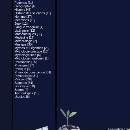
Femmes [11]
Géographie [4]
Histoire [43]
Histoire des sciences [13]
Homme [37]
Inventions [15]
Jeux [12]
Langue française [4]
Littérature [12]
Mathématiques [32]
Médecine [17]
Météorologie [2]
Musique [30]
Mythes et Légendes [23]
Mythologie grecque [26]
Mythologie inca [6]
Mythologie nordique [11]
Philosophie [15]
Physique [17]
Politique [3]
Prises de conscience [51]
Psychologie [31]
Religion [28]
Sagesse [31]
Sociologie [30]
Sports [4]
Technologies [15]
Utopies [8]
Réalisation grap