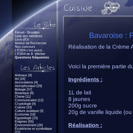
Forum - Brouillon
Bavaroise : 
Liste des membres
Livre d'Or
Moteur de Recherche
Réalisation de la Crème 
Nos concours
L'ESRA c'est aussi...
L'ESRA de B. Werber
Questions fréquentes
Voici la première partie 
Animaux [9]
Ingrédients :
Art [16]
Associations [4]
Astrophysique [29]
Biologie [37]
1L de lait
Botanique [8]
Chimie [11]
8 jaunes
Communication [12]
Cryptologie [4]
200g sucre
Cuisine [33]
Culture asiatique [3]
20g de vanille liquide (o
Economie [16]
Egyptologie [15]
Enigmes [55]
Réalisation :
Environnement [26]
Ésotérisme et symbolique
[22]