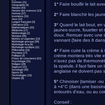
Femmes [11]
1°
Faire bouillir le lait av
Géographie [4]
Histoire [43]
Histoire des sciences [13]
Homme [37]
2°
Faire blanchir les jaun
Inventions [15]
Jeux [12]
Langue française [4]
3°
Quand le lait bout, en v
Littérature [12]
Mathématiques [32]
jaunes-sucre, fouetter et 
Médecine [17]
Météorologie [2]
doux. Remuer avec une sp
Musique [30]
Mythes et Légendes [23]
vannant (faire des 8 dans
Mythologie grecque [26]
Mythologie inca [6]
Mythologie nordique [11]
4°
Faire cuire la crème à 
Philosophie [15]
Physique [17]
crème montera très vite 
Politique [3]
Prises de conscience [51]
n'avez pas de thermomètre
Psychologie [31]
Religion [28]
la spatule, il faut faire u
Sagesse [31]
Sociologie [30]
anglaise ne doivent pas s
Sports [4]
Technologies [15]
Utopies [8]
5°
Chinoiser (tamiser -ou no
à +4°C (dans une bassine
entourés d'eau, ou au co
Conseil :