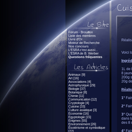
Forum - Brouillon
Liste des membres
Livre d'Or
Réalis
Moteur de Recherche
Nos concours
L'ESRA c'est aussi...
Voici 
L'ESRA de B. Werber
Questions fréquentes
Ingréd
1L de l
8 jaun
Animaux [9]
200g 
Art [16]
20g de
Associations [4]
Astrophysique [29]
Biologie [37]
Réalis
Botanique [8]
Chimie [11]
1°
Fair
Communication [12]
Cryptologie [4]
2°
Fair
Cuisine [33]
Culture asiatique [3]
Economie [16]
3°
Quan
Egyptologie [15]
dans l
Enigmes [55]
des 8 
Environnement [26]
Ésotérisme et symbolique
4°
Fair
[22]