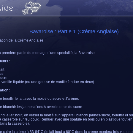
Bavaroise : Partie 1 (Crème Anglaise)
ation de la Crème Anglaise
la première partie du montage d'une spécialité, la Bavaroise.
ients :
ait
es
sucre
 vanille liquide (ou une gousse de vanille fendue en deux).
ation :
e bouillir le lait avec la moitié du sucre et l'arôme.
e blanchir les jaunes d'oeufs avec le reste du sucre.
d le lait bout, en verser la moitié sur l'appareil blanchi jaunes-sucre, fouetter et re
a casserole sur feu doux. Remuer avec une spatule en bois ou en plastique tout en 
dans la casserole).
e cuire la crème à 83-84°C (le lait bout à 60°C donc la crème montera très vite en 