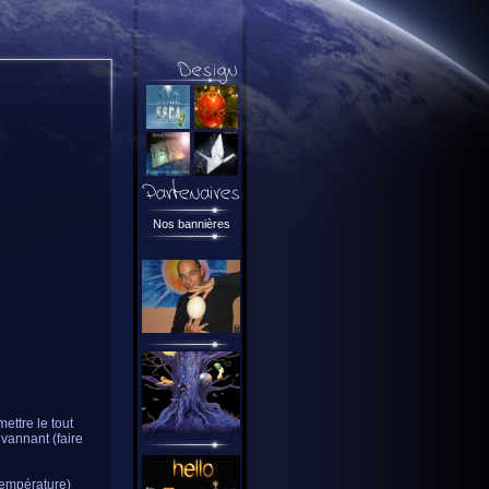
Nos bannières
mettre le tout
vannant (faire
température)