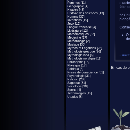
Femmes [11]
exacte
Géographie [4]
faire 
Histoire [43]
Histoire des sciences [13]
5°
Chin
Homme [37]
plongé
Inventions [15]
Jeux [12]
Langue française [4]
Consei
Littérature [12]
Mathématiques [32]
On
Médecine [17]
de
Météorologie [2]
Musique [30]
Mythes et Légendes [23]
Mythologie grecque [26]
Mythologie inca [6]
~
Wind
Mythologie nordique [11]
Philosophie [15]
Physique [17]
En cas de co
Politique [3]
Prises de conscience [51]
Psychologie [31]
Religion [28]
Sagesse [31]
Sociologie [30]
Sports [4]
Technologies [15]
Utopies [8]