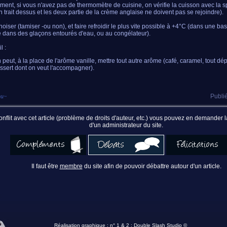
ment, si vous n'avez pas de thermomètre de cuisine, on vérifie la cuisson avec la spa
un trait dessus et les deux partie de la crème anglaise ne doivent pas se rejoindre).
oiser (tamiser -ou non), et faire refroidir le plus vite possible à +4°C (dans une bas
 dans des glaçons entourés d'eau, ou au congélateur).
l :
 peut, à la place de l'arôme vanille, mettre tout autre arôme (café, caramel, tout dé
ssert dont on veut l'accompagner).
ou
~
Publié
nflit avec cet article (problème de droits d'auteur, etc.) vous pouvez en demander
d'un administrateur du site.
Il faut être
membre
du site afin de pouvoir débattre autour d'un article.
Réalisation graphique : n° 1 & 2 :
Double Slash Studio ©