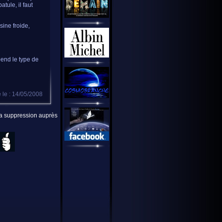
tule, il faut
sine froide,
pend le type de
 le : 14/05/2008
 la suppression auprès