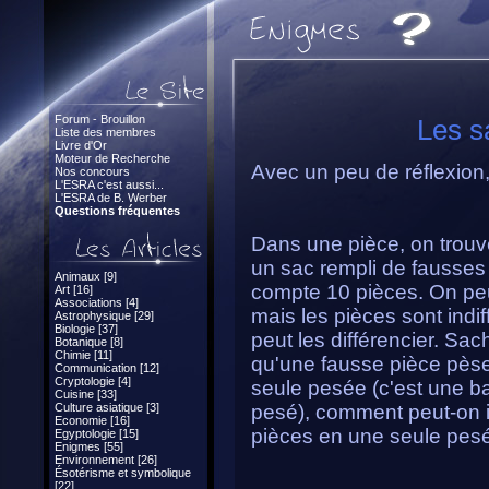
Forum - Brouillon
Les s
Liste des membres
Livre d'Or
Moteur de Recherche
Avec un peu de réflexion,
Nos concours
L'ESRA c'est aussi...
L'ESRA de B. Werber
Questions fréquentes
Dans une pièce, on trouve
un sac rempli de fausses
Animaux [9]
compte 10 pièces. On peut 
Art [16]
Associations [4]
mais les pièces sont indif
Astrophysique [29]
Biologie [37]
peut les différencier. Sa
Botanique [8]
Chimie [11]
qu'une fausse pièce pèse 
Communication [12]
Cryptologie [4]
seule pesée (c'est une bal
Cuisine [33]
Culture asiatique [3]
pesé), comment peut-on id
Economie [16]
pièces en une seule pes
Egyptologie [15]
Enigmes [55]
Environnement [26]
Ésotérisme et symbolique
[22]