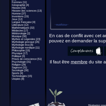
Femmes [11]
Géographie [4]
Histoire [43]
Histoire des sciences [13]
Homme [37]
Inventions [15]
Jeux [12]
Langue française [4]
~
matthieux
~
Littérature [12]
Mathématiques [32]
Médecine [17]
Météorologie [2]
En cas de conflit avec cet ar
Musique [30]
Mythes et Légendes [23]
pouvez en demander la supp
Mythologie grecque [26]
Mythologie inca [6]
Mythologie nordique [11]
Philosophie [15]
Physique [17]
Politique [3]
Prises de conscience [51]
Il faut être
membre
du site a
Psychologie [31]
Religion [28]
Sagesse [31]
Sociologie [30]
Sports [4]
Technologies [15]
Utopies [8]
Réalisation grap