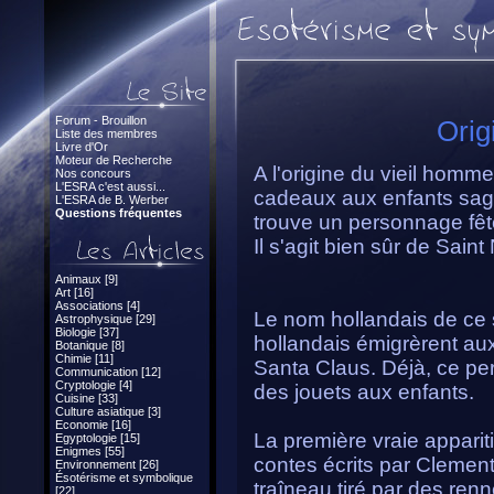
Forum - Brouillon
Orig
Liste des membres
Livre d'Or
Moteur de Recherche
A l'origine du vieil homm
Nos concours
L'ESRA c'est aussi...
cadeaux aux enfants sage
L'ESRA de B. Werber
Questions fréquentes
trouve un personnage fêt
Il s'agit bien sûr de Saint
Animaux [9]
Art [16]
Associations [4]
Le nom hollandais de ce s
Astrophysique [29]
Biologie [37]
hollandais émigrèrent aux
Botanique [8]
Chimie [11]
Santa Claus. Déjà, ce per
Communication [12]
Cryptologie [4]
des jouets aux enfants.
Cuisine [33]
Culture asiatique [3]
Economie [16]
La première vraie apparit
Egyptologie [15]
Enigmes [55]
contes écrits par Clemen
Environnement [26]
Ésotérisme et symbolique
traîneau tiré par des ren
[22]