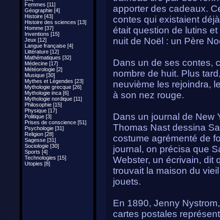
Femmes [11]
apporter des cadeaux. Ce
Géographie [4]
Histoire [43]
contes qui existaient déjà
Histoire des sciences [13]
Homme [37]
était question de lutins et
Inventions [15]
nuit de Noël : un Père Noë
Jeux [12]
Langue française [4]
Littérature [12]
Mathématiques [32]
Dans un de ses contes, ce
Médecine [17]
Météorologie [2]
nombre de huit. Plus tar
Musique [30]
Mythes et Légendes [23]
neuvième les rejoindra, le
Mythologie grecque [26]
Mythologie inca [6]
à son nez rouge.
Mythologie nordique [11]
Philosophie [15]
Physique [17]
Dans un journal de New Yor
Politique [3]
Prises de conscience [51]
Thomas Nast dessina San
Psychologie [31]
Religion [28]
costume agrémenté de f
Sagesse [31]
Sociologie [30]
journal, on précisa que 
Sports [4]
Technologies [15]
Webster, un écrivain, dit 
Utopies [8]
trouvait la maison du vie
jouets.
En 1890, Jenny Nystrom, 
cartes postales représen