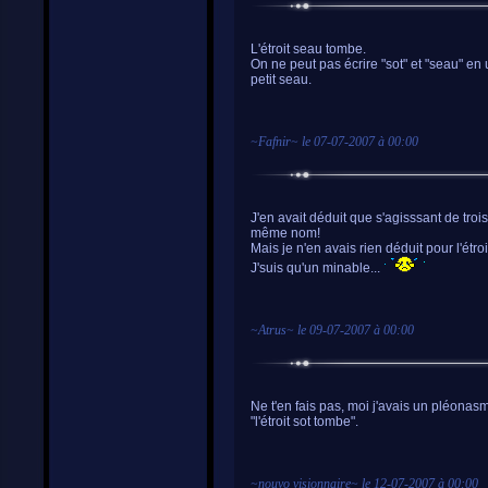
L'étroit seau tombe.
On ne peut pas écrire "sot" et "seau" en
petit seau.
~
Fafnir
~ le
07-07-2007 à 00:00
J'en avait déduit que s'agisssant de tro
même nom!
Mais je n'en avais rien déduit pour l'étroi
J'suis qu'un minable...
~
Atrus
~ le
09-07-2007 à 00:00
Ne t'en fais pas, moi j'avais un pléonas
"l'étroit sot tombe".
~
nouvo visionnaire
~ le
12-07-2007 à 00:00