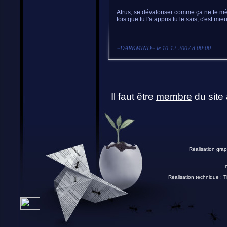
Atrus, se dévaloriser comme ça ne te m
fois que tu l'a appris tu le sais, c'est 
~
DARKMIND
~ le
10-12-2007 à 00:00
Il faut être
membre
du site 
Réalisation grap
Réalisation technique :
T