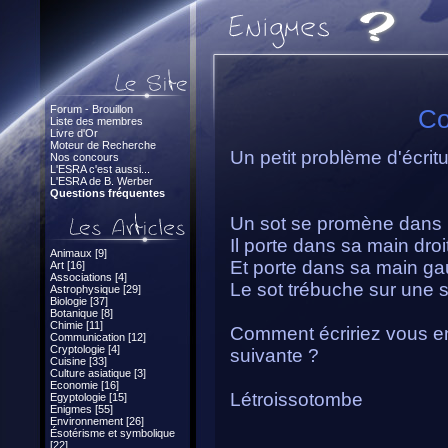
Forum - Brouillon
Co
Liste des membres
Livre d'Or
Moteur de Recherche
Un petit problème d'écritu
Nos concours
L'ESRA c'est aussi...
L'ESRA de B. Werber
Questions fréquentes
Un sot se promène dans l
Il porte dans sa main droi
Animaux [9]
Et porte dans sa main g
Art [16]
Associations [4]
Le sot trébuche sur une s
Astrophysique [29]
Biologie [37]
Botanique [8]
Chimie [11]
Comment écririez vous en
Communication [12]
Cryptologie [4]
suivante ?
Cuisine [33]
Culture asiatique [3]
Economie [16]
Létroissotombe
Egyptologie [15]
Enigmes [55]
Environnement [26]
Ésotérisme et symbolique
[22]