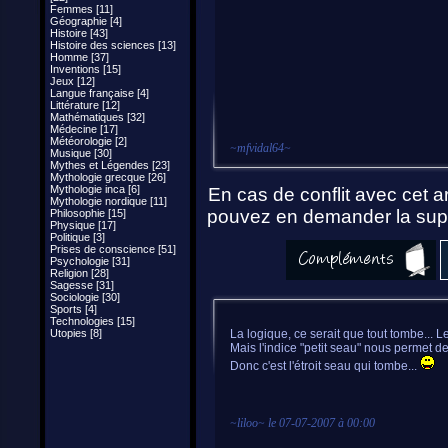
Femmes [11]
Géographie [4]
Histoire [43]
Histoire des sciences [13]
Homme [37]
Inventions [15]
Jeux [12]
Langue française [4]
Littérature [12]
Mathématiques [32]
Médecine [17]
Météorologie [2]
~
mfvidal64
~
Musique [30]
Mythes et Légendes [23]
Mythologie grecque [26]
Mythologie inca [6]
En cas de conflit avec cet ar
Mythologie nordique [11]
pouvez en demander la supp
Philosophie [15]
Physique [17]
Politique [3]
Prises de conscience [51]
Psychologie [31]
Religion [28]
Sagesse [31]
Sociologie [30]
Sports [4]
Technologies [15]
Utopies [8]
La logique, ce serait que tout tombe... Le
Mais l'indice "petit seau" nous permet de
Donc c'est l'étroit seau qui tombe...
~
liloo
~ le
07-07-2007 à 00:00