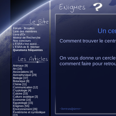
Forum - Brouillon
Un cer
Liste des membres
Livre d'Or
Moteur de Recherche
Comment trouver le centr
Nos concours
L'ESRA c'est aussi...
L'ESRA de B. Werber
Questions fréquentes
On vous donne un cercle,
comment faire pour retrou
Animaux [9]
Art [16]
Associations [4]
Astrophysique [29]
Biologie [37]
Botanique [8]
Chimie [11]
Communication [12]
Cryptologie [4]
Cuisine [33]
Culture asiatique [3]
Economie [16]
Egyptologie [15]
Enigmes [55]
~
bertrandpierre
~
Environnement [26]
Ésotérisme et symbolique
[22]