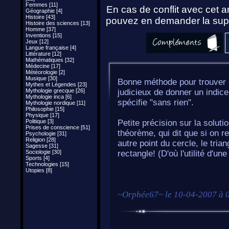
Femmes [11]
En cas de conflit avec cet ar
Géographie [4]
Histoire [43]
pouvez en demander la supp
Histoire des sciences [13]
Homme [37]
Inventions [15]
Jeux [12]
Langue française [4]
Littérature [12]
Mathématiques [32]
Médecine [17]
Météorologie [2]
Musique [30]
Bonne méthode pour trouver l
Mythes et Légendes [23]
Mythologie grecque [26]
judicieux de donner un indice
Mythologie inca [6]
spécifie "sans rien".
Mythologie nordique [11]
Philosophie [15]
Physique [17]
Politique [3]
Petite précision sur la solutio
Prises de conscience [51]
théorème, qui dit que si on re
Psychologie [31]
Religion [28]
autre point du cercle, le tria
Sagesse [31]
Sociologie [30]
rectangle! (D'où l'utilité d'un
Sports [4]
Technologies [15]
Utopies [8]
~
Orphée67
~ le
10-04-2007 à 