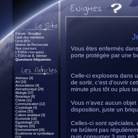
Forum - Brouillon
J
Liste des membres
Livre d'Or
Moteur de Recherche
Vous êtes enfermés dans
Nos concours
L'ESRA c'est aussi...
porte protégée par une 
L'ESRA de B. Werber
Questions fréquentes
Celle-ci explosera dans 
Animaux [9]
de sortir, c'est d'ouvrir 
Art [16]
Associations [4]
minute plus tôt ou plus t
Astrophysique [29]
Biologie [37]
Botanique [8]
Chimie [11]
Vous n'avez aucun objet (
Communication [12]
Cryptologie [4]
disposition, juste un briq
Cuisine [33]
Culture asiatique [3]
Economie [16]
Celles-ci sont spéciales, 
Egyptologie [15]
Enigmes [55]
ne brûlent pas régulièrem
Environnement [26]
Ésotérisme et symbolique
puis consumer 3 mm en 1 m
[22]