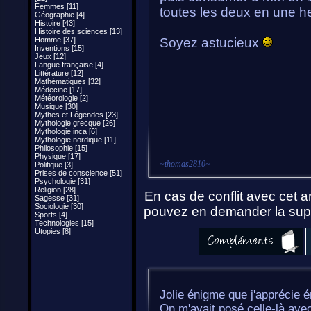
Femmes [11]
toutes les deux en une h
Géographie [4]
Histoire [43]
Histoire des sciences [13]
Homme [37]
Soyez astucieux
Inventions [15]
Jeux [12]
Langue française [4]
Littérature [12]
Mathématiques [32]
Médecine [17]
Météorologie [2]
Musique [30]
Mythes et Légendes [23]
Mythologie grecque [26]
Mythologie inca [6]
Mythologie nordique [11]
Philosophie [15]
Physique [17]
~
thomas2810
~
Politique [3]
Prises de conscience [51]
Psychologie [31]
Religion [28]
En cas de conflit avec cet ar
Sagesse [31]
Sociologie [30]
pouvez en demander la supp
Sports [4]
Technologies [15]
Utopies [8]
Jolie énigme que j'apprécie
On m'avait posé celle-là ave