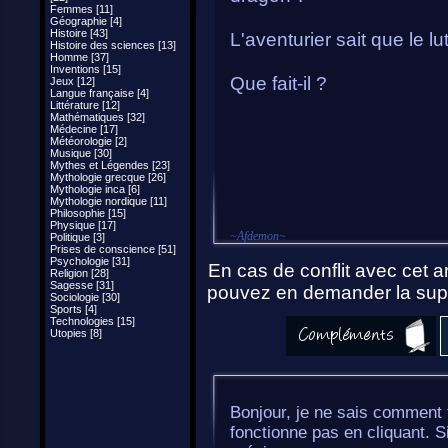
Femmes [11]
Géographie [4]
Histoire [43]
L'aventurier sait que le lu
Histoire des sciences [13]
Homme [37]
Inventions [15]
Que fait-il ?
Jeux [12]
Langue française [4]
Littérature [12]
Mathématiques [32]
Médecine [17]
Météorologie [2]
Musique [30]
Mythes et Légendes [23]
Mythologie grecque [26]
Mythologie inca [6]
Mythologie nordique [11]
Philosophie [15]
Physique [17]
~
Afdemon
~
Politique [3]
Prises de conscience [51]
Psychologie [31]
En cas de conflit avec cet ar
Religion [28]
Sagesse [31]
pouvez en demander la supp
Sociologie [30]
Sports [4]
Technologies [15]
Utopies [8]
Bonjour, je ne sais comment f
fonctionne pas en cliquant. 