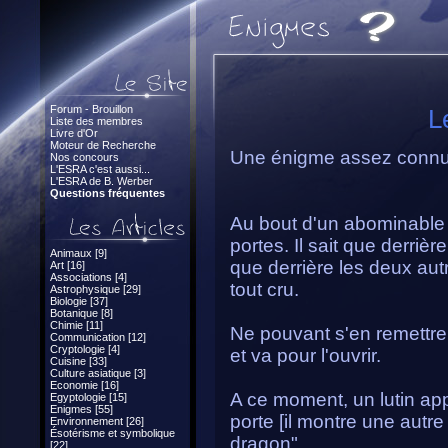
Forum - Brouillon
L
Liste des membres
Livre d'Or
Moteur de Recherche
Une énigme assez connue 
Nos concours
L'ESRA c'est aussi...
L'ESRA de B. Werber
Questions fréquentes
Au bout d'un abominable d
portes. Il sait que derrièr
Animaux [9]
que derrière les deux au
Art [16]
Associations [4]
tout cru.
Astrophysique [29]
Biologie [37]
Botanique [8]
Chimie [11]
Ne pouvant s'en remettre 
Communication [12]
Cryptologie [4]
et va pour l'ouvrir.
Cuisine [33]
Culture asiatique [3]
Economie [16]
A ce moment, un lutin appar
Egyptologie [15]
Enigmes [55]
porte [il montre une autre
Environnement [26]
Ésotérisme et symbolique
dragon".
[22]