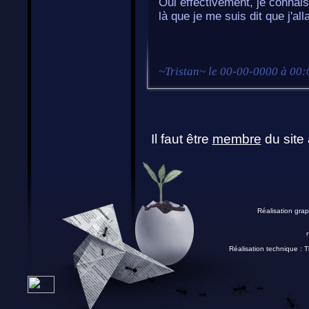
Oui effectivement, je connaiss
là que je me suis dit que j'all
~
Tristan
~ le
00-00-0000 à 00:
Il faut être
membre
du site 
Réalisation grap
Réalisation technique :
T