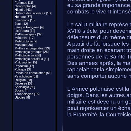
Femmes [11]
eu sa grande importance,
Géographie [4]
Histoire [43]
combats le vivent intensé
Histoire des sciences [13]
Homme [37]
Inventions [15]
Le salut militaire représen
Jeux [12]
Langue française [4]
XVIIè siècle, pour devenir
Littérature [12]
Mathématiques [32]
défenseurs d'un même dr
Médecine [17]
Météorologie [2]
A partir de là, lorsque les 
Musique [30]
Mythes et Légendes [23]
main droite en écartant tro
Mythologie grecque [26]
Mythologie inca [6]
personnes de la Sainte Tr
Mythologie nordique [11]
Des années après, la main 
Philosophie [15]
Physique [17]
rappelait par la simplement
Politique [3]
Prises de conscience [51]
sans comporter aucune n
Psychologie [31]
Religion [28]
Sagesse [31]
Sociologie [30]
L'Armée polonaise est la s
Sports [4]
Technologies [15]
doigts. Dans les autres a
Utopies [8]
militaire est devenu un g
peut représenter un échan
la Fraternité, la Courtoisie