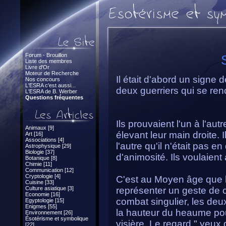
Forum - Brouillon
S
Liste des membres
Livre d'Or
Moteur de Recherche
Il était d'abord un signe d
Nos concours
L'ESRA c'est aussi...
deux guerriers qui se ren
L'ESRA de B. Werber
Questions fréquentes
Ils prouvaient l'un à l'au
Animaux [9]
élevant leur main droite. I
Art [16]
Associations [4]
l'autre qu'il n'était pas e
Astrophysique [29]
Biologie [37]
d'animosité. Ils voulaient 
Botanique [8]
Chimie [11]
Communication [12]
Cryptologie [4]
C'est au Moyen âge que l
Cuisine [33]
Culture asiatique [3]
représenter un geste de
Economie [16]
combat singulier, les deu
Egyptologie [15]
Enigmes [55]
la hauteur du heaume pou
Environnement [26]
Ésotérisme et symbolique
visière. Le regard " yeux 
[22]