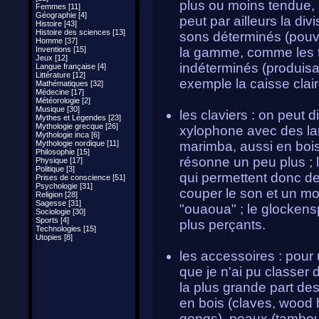
plus ou moins tendue, 
Femmes [11]
Géographie [4]
peut par ailleurs la di
Histoire [43]
Histoire des sciences [13]
sons déterminés (pouv
Homme [37]
Inventions [15]
la gamme, comme les t
Jeux [12]
indéterminés (produisa
Langue française [4]
Littérature [12]
exemple la caisse clair
Mathématiques [32]
Médecine [17]
Météorologie [2]
Musique [30]
les claviers : on peut d
Mythes et Légendes [23]
Mythologie grecque [26]
xylophone avec des la
Mythologie inca [6]
Mythologie nordique [11]
marimba, aussi en bois,
Philosophie [15]
résonne un peu plus ; 
Physique [17]
Politique [3]
qui permettent donc de
Prises de conscience [51]
Psychologie [31]
couper le son et un mo
Religion [28]
Sagesse [31]
"ouaoua" ; le glockens
Sociologie [30]
Sports [4]
plus perçants.
Technologies [15]
Utopies [8]
les accessoires : pour 
que je n'ai pu classer 
la plus grande part des
en bois (claves, wood 
gongs), peaux (tambour