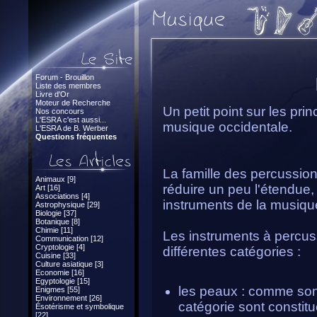
Forum - Brouillon
Liste des membres
Livre d'Or
Moteur de Recherche
Un petit point sur les pr
Nos concours
L'ESRA c'est aussi...
musique occidentale.
L'ESRA de B. Werber
Questions fréquentes
La famille des percussio
Animaux [9]
réduire un peu l'étendue, 
Art [16]
Associations [4]
instruments de la musique
Astrophysique [29]
Biologie [37]
Botanique [8]
Chimie [11]
Les instruments à percus
Communication [12]
Cryptologie [4]
différentes catégories :
Cuisine [33]
Culture asiatique [3]
Economie [16]
Egyptologie [15]
les peaux : comme son 
Enigmes [55]
Environnement [26]
catégorie sont constit
Ésotérisme et symbolique
[22]