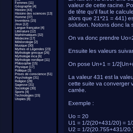
Femmes [11]
valeur de cette racine. Po
Géographie [4]
Histoire [43]
de tête qu'il faut le calc
Histoire des sciences [13]
Homme [37]
alors que 21*21 = 441) es
Inventions [15]
solution. Notons donc la s
Jeux [12]
Langue française [4]
Littérature [12]
Mathématiques [32]
On va donc prendre Uo=
Médecine [17]
Météorologie [2]
Musique [30]
Mythes et Légendes [23]
Ensuite les valeurs suiva
Mythologie grecque [26]
Mythologie inca [6]
Mythologie nordique [11]
On pose Un+1 = 1/2[Un+
Philosophie [15]
Physique [17]
Politique [3]
Prises de conscience [51]
La valeur 431 est la vale
Psychologie [31]
Religion [28]
cette suite va converger 
Sagesse [31]
Sociologie [30]
carrée.
Sports [4]
Technologies [15]
Utopies [8]
Exemple :
Uo = 20
U1 = 1/2(20+431/20) = 1
U2 = 1/2(20.755+431/20.