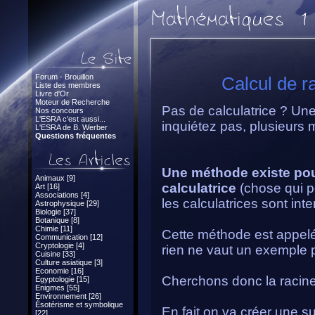
Forum - Brouillon
Calcul de r
Liste des membres
Livre d'Or
Moteur de Recherche
Pas de calculatrice ? Une
Nos concours
L'ESRA c'est aussi...
inquiétez pas, plusieurs 
L'ESRA de B. Werber
Questions fréquentes
Une méthode existe pou
Animaux [9]
calculatrice
(chose qui p
Art [16]
Associations [4]
les calculatrices sont inter
Astrophysique [29]
Biologie [37]
Botanique [8]
Chimie [11]
Cette méthode est appe
Communication [12]
Cryptologie [4]
rien ne vaut un exemple 
Cuisine [33]
Culture asiatique [3]
Economie [16]
Cherchons donc la racin
Egyptologie [15]
Enigmes [55]
Environnement [26]
Ésotérisme et symbolique
En fait on va créer une sui
[22]