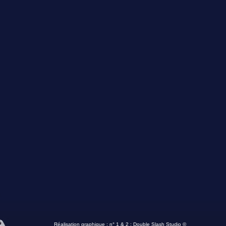
Réalisation graphique : n° 1 & 2 :
Double Slash Studio ©