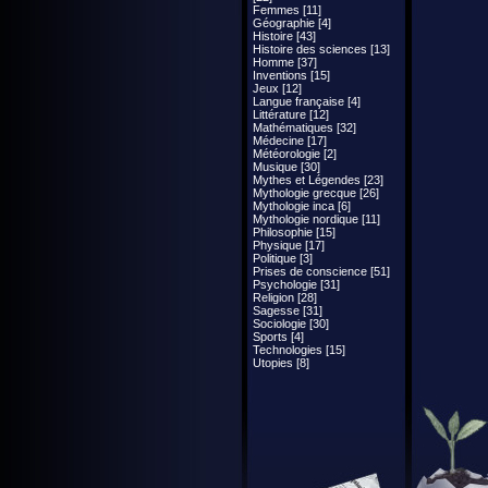
Femmes [11]
Géographie [4]
Histoire [43]
Histoire des sciences [13]
Homme [37]
Inventions [15]
Jeux [12]
Langue française [4]
Littérature [12]
Mathématiques [32]
Médecine [17]
Météorologie [2]
Musique [30]
Mythes et Légendes [23]
Mythologie grecque [26]
Mythologie inca [6]
Mythologie nordique [11]
Philosophie [15]
Physique [17]
Politique [3]
Prises de conscience [51]
Psychologie [31]
Religion [28]
Sagesse [31]
Sociologie [30]
Sports [4]
Technologies [15]
Utopies [8]