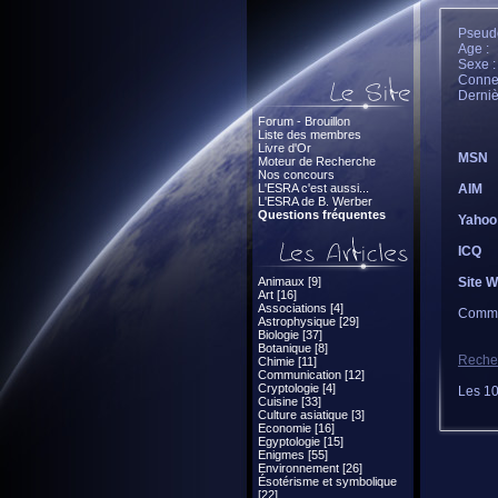
Pseudo
Age :
Sexe 
Connec
Derniè
Forum - Brouillon
Liste des membres
Livre d'Or
MSN
Moteur de Recherche
Nos concours
L'ESRA c'est aussi...
AIM
L'ESRA de B. Werber
Questions fréquentes
Yahoo
ICQ
Animaux [9]
Site 
Art [16]
Associations [4]
Comme
Astrophysique [29]
Biologie [37]
Botanique [8]
Recher
Chimie [11]
Communication [12]
Cryptologie [4]
Les 10
Cuisine [33]
Culture asiatique [3]
Economie [16]
Egyptologie [15]
Enigmes [55]
Environnement [26]
Ésotérisme et symbolique
[22]