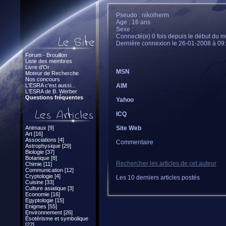
Pseudo : nikolherm
Age : 16 ans
Sexe :
Connecté(e) 0 fois depuis le début du m
Dernière connexion le 26-01-2008 à 09
Forum - Brouillon
Liste des membres
Livre d'Or
MSN
Moteur de Recherche
Nos concours
L'ESRA c'est aussi...
AIM
L'ESRA de B. Werber
Questions fréquentes
Yahoo
ICQ
Animaux [9]
Site Web
Art [16]
Associations [4]
Commentaire
Astrophysique [29]
Biologie [37]
Botanique [8]
Rechercher les articles de cet auteur
Chimie [11]
Communication [12]
Cryptologie [4]
Les 10 derniers articles postés
Cuisine [33]
Culture asiatique [3]
Economie [16]
Egyptologie [15]
Enigmes [55]
Environnement [26]
Ésotérisme et symbolique
[22]