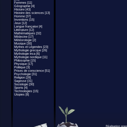
Femmes [11]
Géographie [4]
Histoire [43]
Histoire des sciences [13]
Homme [37]
Inventions [15]
Jeux [12]
Langue française [4]
Littérature [12]
Mathématiques [32]
Médecine [17]
Météorologie [2]
Musique [30]
Mythes et Légendes [23]
Mythologie grecque [26]
Mythologie inca [6]
Mythologie nordique [11]
Philosophie [15]
Physique [17]
Politique [3]
Prises de conscience [51]
Psychologie [31]
Religion [28]
Sagesse [31]
Sociologie [30]
Sports [4]
Technologies [15]
Utopies [8]
Réalisation grap