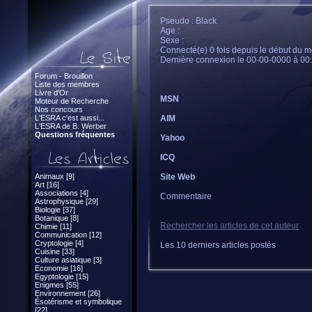
Pseudo : Black
Age :
Sexe :
Connecté(e) 0 fois depuis le début du m
Dernière connexion le 00-00-0000 à 00
Forum - Brouillon
Liste des membres
Livre d'Or
MSN
Moteur de Recherche
Nos concours
L'ESRA c'est aussi...
AIM
L'ESRA de B. Werber
Questions fréquentes
Yahoo
ICQ
Animaux [9]
Site Web
Art [16]
Associations [4]
Commentaire
Astrophysique [29]
Biologie [37]
Botanique [8]
Rechercher les articles de cet auteur
Chimie [11]
Communication [12]
Cryptologie [4]
Les 10 derniers articles postés
Cuisine [33]
Culture asiatique [3]
Economie [16]
Egyptologie [15]
Enigmes [55]
Environnement [26]
Ésotérisme et symbolique
[22]