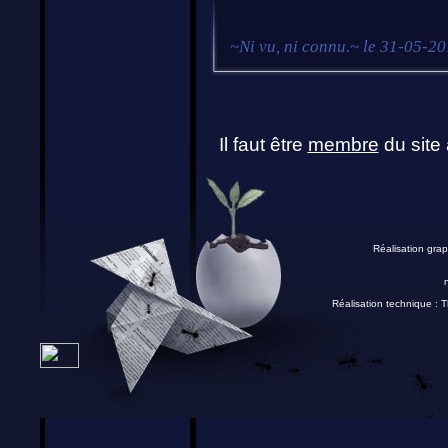
~
Ni vu, ni connu.
~ le
31-05-20
Il faut être
membre
du site 
Réalisation grap
Réalisation technique :
T