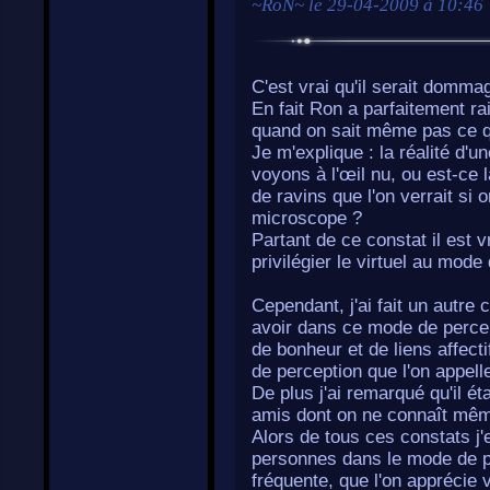
~
RoN
~ le
29-04-2009 à 10:46
C'est vrai qu'il serait domma
En fait Ron a parfaitement rais
quand on sait même pas ce qu'
Je m'explique : la réalité d'u
voyons à l'œil nu, ou est-ce
de ravins que l'on verrait si 
microscope ?
Partant de ce constat il est 
privilégier le virtuel au mode
Cependant, j'ai fait un autre 
avoir dans ce mode de percept
de bonheur et de liens affect
de perception que l'on appell
De plus j'ai remarqué qu'il ét
amis dont on ne connaît mêm
Alors de tous ces constats j'e
personnes dans le mode de per
fréquente, que l'on apprécie 