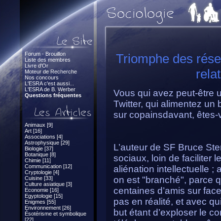
Forum - Brouillon
Triomphe des rése
Liste des membres
Livre d'Or
rela
Moteur de Recherche
Nos concours
L'ESRA c'est aussi...
L'ESRA de B. Werber
Vous qui avez peut-être 
Questions fréquentes
Twitter, qui alimentez un
sur copainsdavant, êtes
Animaux [9]
Art [16]
Associations [4]
Astrophysique [29]
L’auteur de SF Bruce Ster
Biologie [37]
Botanique [8]
sociaux, loin de faciliter 
Chimie [11]
Communication [12]
aliénation intellectuelle ; 
Cryptologie [4]
on est "branché", parce q
Cuisine [33]
Culture asiatique [3]
centaines d’amis sur fac
Economie [16]
Egyptologie [15]
pas en réalité, et avec q
Enigmes [55]
Environnement [26]
but étant d’exploser le c
Ésotérisme et symbolique
[22]