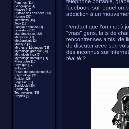
téléphone portable, grâc
Femmes [11]
Géographie [4]
facebook, sur lequel on b
Histoire [43]
addiction à un mouvement 
Histoire des sciences [13]
Homme [37]
Inventions [15]
Jeux [12]
Pendant que l’on met à jou
Langue française [4]
Littérature [12]
"vrais" gens, faits de cha
Mathématiques [32]
Médecine [17]
rencontrer ses amis, de lir
Météorologie [2]
Musique [30]
de discuter avec son vois
Mythes et Légendes [23]
des inconnus sur Internet
Mythologie grecque [26]
Mythologie inca [6]
réalité ?
Mythologie nordique [11]
Philosophie [15]
Physique [17]
Politique [3]
Prises de conscience [51]
Psychologie [31]
Religion [28]
Sagesse [31]
Sociologie [30]
Sports [4]
Technologies [15]
Utopies [8]