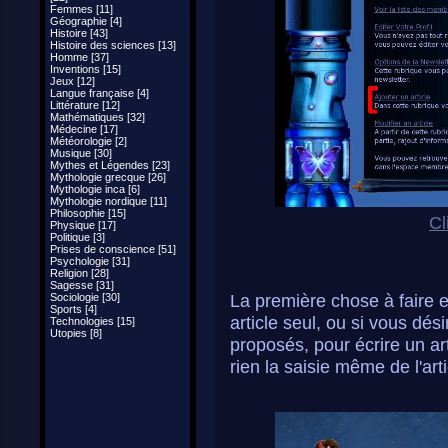
Femmes [11]
Géographie [4]
Histoire [43]
Histoire des sciences [13]
Homme [37]
Inventions [15]
Jeux [12]
Langue française [4]
Littérature [12]
Mathématiques [32]
Médecine [17]
Météorologie [2]
Musique [30]
Mythes et Légendes [23]
Mythologie grecque [26]
Mythologie inca [6]
Mythologie nordique [11]
Philosophie [15]
Cl
Physique [17]
Politique [3]
Prises de conscience [51]
Psychologie [31]
Religion [28]
Sagesse [31]
La première chose à faire e
Sociologie [30]
Sports [4]
article seul, ou si vous dés
Technologies [15]
Utopies [8]
proposés, pour écrire un art
rien la saisie même de l'arti