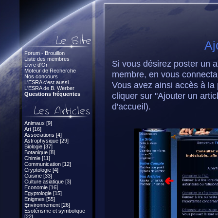
Aj
Forum - Brouillon
Liste des membres
Si vous désirez poster un ar
Livre d'Or
Moteur de Recherche
membre, en vous connectant
Nos concours
L'ESRA c'est aussi...
Vous avez ainsi accès à la p
L'ESRA de B. Werber
cliquer sur "Ajouter un art
Questions fréquentes
d'accueil).
Animaux [9]
Art [16]
Associations [4]
Astrophysique [29]
Biologie [37]
Botanique [8]
Chimie [11]
Communication [12]
Cryptologie [4]
Cuisine [33]
Culture asiatique [3]
Economie [16]
Egyptologie [15]
Enigmes [55]
Environnement [26]
Ésotérisme et symbolique
[22]