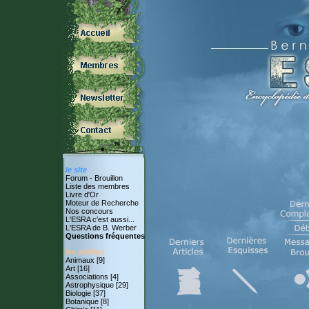
le site
Forum - Brouillon
Liste des membres
Livre d'Or
Moteur de Recherche
Nos concours
L'ESRA c'est aussi...
L'ESRA de B. Werber
Questions fréquentes
les articles
Animaux [9]
Art [16]
Associations [4]
Astrophysique [29]
Biologie [37]
Botanique [8]