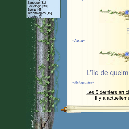
Sagesse [31]
Sociologie [30]
Sports [4]
Technologies [15]
Utopies [8]
~
Austin
~
L’île de quei
~
Melaquablue
~
Les 5 derniers artic
Il y a actuellem