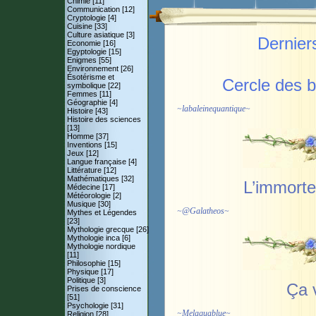
Chimie [11]
Communication [12]
Cryptologie [4]
Cuisine [33]
Culture asiatique [3]
Derniers
Economie [16]
Egyptologie [15]
Enigmes [55]
Environnement [26]
Ésotérisme et
Cercle des 
symbolique [22]
Femmes [11]
Géographie [4]
~
labaleinequantique
~
Histoire [43]
Histoire des sciences
[13]
Homme [37]
Inventions [15]
Jeux [12]
Langue française [4]
Littérature [12]
Mathématiques [32]
L’immorte
Médecine [17]
Météorologie [2]
Musique [30]
~
@Galatheos
~
Mythes et Légendes
[23]
Mythologie grecque [26]
Mythologie inca [6]
Mythologie nordique
[11]
Philosophie [15]
Physique [17]
Politique [3]
Ça 
Prises de conscience
[51]
Psychologie [31]
~
Melaquablue
~
Religion [28]