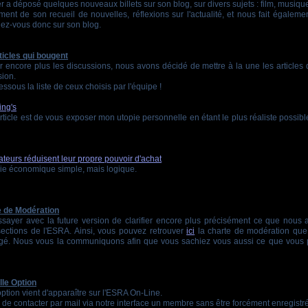
 a déposé quelques nouveaux billets sur son blog, sur divers sujets : film, musiqu
ement de son recueil de nouvelles, réflexions sur l'actualité, et nous fait égaleme
ez-vous donc sur son blog.
ticles qui bougent
er encore plus les discussions, nous avons décidé de mettre à la une les articles 
sion.
ssous la liste de ceux choisis par l'équipe !
ing's
rticle est de vous exposer mon utopie personnelle en étant le plus réaliste possibl
urs réduisent leur propre pouvoir d'achat
rie économique simple, mais logique.
 de Modération
sayer avec la future version de clarifier encore plus précisément ce que nous
ections de l'ESRA. Ainsi, vous pouvez retrouver
ici
la charte de modération que
digé. Nous vous la communiquons afin que vous sachiez vous aussi ce que vous
le Option
ption vient d'apparaître sur l'ESRA On-Line.
le de contacter par mail via notre interface un membre sans être forcément enregistré 