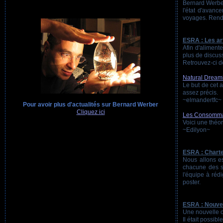
Bernard Werber
l'état d'avanc
voyages. Rend
ESRA : Les ar
Afin d'aliment
plus de discus
Retrouvez-ci de
Natural Dream
Le but de cet a
assez précis.
~elmandertfc~
Pour avoir plus d'actualités sur Bernard Werber
Cliquez ici
Les Consommate
Voici une théo
~Edilyon~
ESRA : Charte
Nous allons es
chacune des s
l'équipe à ré
poster.
ESRA : Nouvel
Une nouvelle o
Il était possib