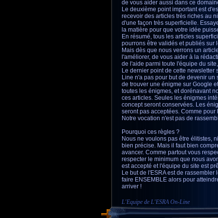
de vous aider aussi dans ce domaine,
Le deuxième point important est d'ess
recevoir des articles très riches a
d'une façon très superficielle. Essay
la matière pour que votre idée puiss
En résumé, tous les articles superfic
pourrons être validés et publiés sur le
Mais dès que nous verrons un articl
l'améliorer, de vous aider à la rédac
de l'aide parmi toute l'équipe du sit
Le dernier point de cette newsletter
Line n'a pas pour but de devenir un 
de trouver une énigme sur Google et
toutes les énigmes, et dorénavant n
ces articles. Seules les énigmes inté
concept seront conservées. Les éni
seront pas acceptées. Comme pour les
Notre vocation n'est pas de rassemble
Pourquoi ces règles ?
Nous ne voulons pas être élitistes,
bien précise. Mais il faut bien com
avancer. Comme partout vous respect
respecter le minimum que nous avon
est accepté et l'équipe du site est p
Le but de l'ESRA est de rassembler le
faire ENSEMBLE alors pour atteindr
arriver !
L'Equipe de L'ESRA On-Line