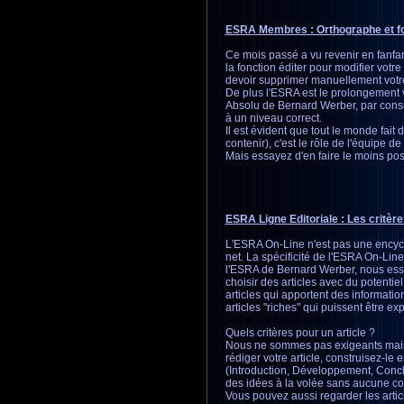
ESRA Membres : Orthographe et fonc
Ce mois passé a vu revenir en fanfar
la fonction éditer pour modifier votr
devoir supprimer manuellement votr
De plus l'ESRA est le prolongement vi
Absolu de Bernard Werber, par consé
à un niveau correct.
Il est évident que tout le monde fait d
contenir), c'est le rôle de l'équipe de
Mais essayez d'en faire le moins possi
ESRA Ligne Editoriale : Les critères
L'ESRA On-Line n'est pas une encyc
net. La spécificité de l'ESRA On-Line
l'ESRA de Bernard Werber, nous essa
choisir des articles avec du potentiel
articles qui apportent des informat
articles "riches" qui puissent être ex
Quels critères pour un article ?
Nous ne sommes pas exigeants mai
rédiger votre article, construisez-le
(Introduction, Développement, Conclu
des idées à la volée sans aucune con
Vous pouvez aussi regarder les articl