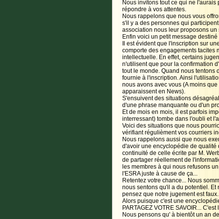
Nous invitons tout ce qui ne l'aurais
répondre à vos attentes.
Nous rappelons que nous vous offrons
s'il y a des personnes qui participen
association nous leur proposons un su
Enfin voici un petit message destiné 
Il est évident que l'inscription sur 
comporte des engagements tacites ma
intellectuelle. En effet, certains jug
n'utilisent que pour la confirmation 
tout le monde. Quand nous tentons 
fournie à l'inscription. Ainsi l'utilis
nous avons avec vous (A moins que 
apparaissent en News).
S'ensuivent des situations désagréab
d'une phrase manquante ou d'un pro
Et de mois en mois, il est parfois impo
interressant) tombe dans l'oubli et l
Voici des situations que nous pourrio
vérifiant régulièment vos courriers i
Nous rappelons aussi que nous exerço
d'avoir une encyclopédie de qualité 
continuité de celle écrite par M. We
de partager réellement de l'informatio
les membres à qui nous refusons un ar
l'ESRA juste à cause de ça...
Retentez votre chance... Nous sommes
nous sentons qu'il a du potentiel. E
pensez que notre jugement est faux.
Alors puisque c'est une encyclopé
PARTAGEZ VOTRE SAVOIR... C'est la 
Nous pensons qu' à bientôt un an de 