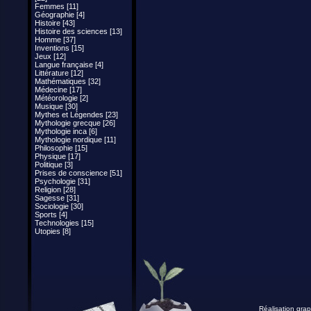
Femmes [11]
Géographie [4]
Histoire [43]
Histoire des sciences [13]
Homme [37]
Inventions [15]
Jeux [12]
Langue française [4]
Littérature [12]
Mathématiques [32]
Médecine [17]
Météorologie [2]
Musique [30]
Mythes et Légendes [23]
Mythologie grecque [26]
Mythologie inca [6]
Mythologie nordique [11]
Philosophie [15]
Physique [17]
Politique [3]
Prises de conscience [51]
Psychologie [31]
Religion [28]
Sagesse [31]
Sociologie [30]
Sports [4]
Technologies [15]
Utopies [8]
Réalisation grap