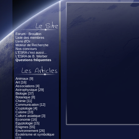
Forum - Brouillon
Liste des membres
Livre d'Or
Moteur de Recherche
Nos concours
L'ESRA c'est aussi...
L'ESRA de B. Werber
Questions fréquentes
Animaux [9]
Art [16]
Associations [4]
Astrophysique [29]
Biologie [37]
Botanique [8]
Chimie [11]
Communication [12]
Cryptologie [4]
Cuisine [33]
Culture asiatique [3]
Economie [16]
Egyptologie [15]
Enigmes [55]
Environnement [26]
Ésotérisme et symbolique
[22]