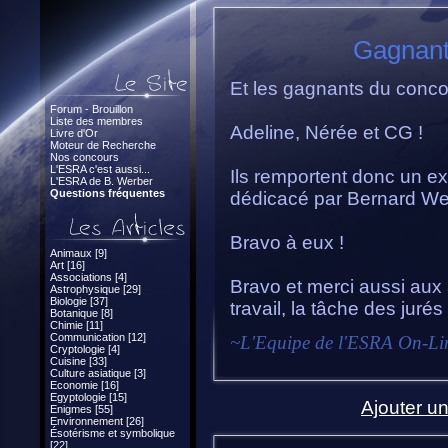
Gagnant
Et les gagnants du concou
Forum - Brouillon
Liste des membres
Adeline, Nérée et CG !
Livre d'Or
Moteur de Recherche
Nos concours
L'ESRA c'est aussi...
Ils remportent donc un e
L'ESRA de B. Werber
Questions fréquentes
dédicacé par Bernard We
Bravo à eux !
Animaux [9]
Art [16]
Associations [4]
Bravo et merci aussi aux 
Astrophysique [29]
Biologie [37]
travail, la tâche des jurés 
Botanique [8]
Chimie [11]
Communication [12]
~L'Equipe de l'ESRA On-Li
Cryptologie [4]
Cuisine [33]
Culture asiatique [3]
Economie [16]
Egyptologie [15]
Ajouter u
Enigmes [55]
Environnement [26]
Ésotérisme et symbolique
[22]