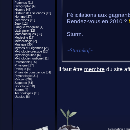
Femmes [11]
Géographie [4]
Histoire [43]
Histoire des sciences [13]
Félicitations aux gagnants
Homme [37]
Inventions [15]
Rendez-vous en 2010 ?
Jeux [12]
Langue française [4]
Littérature [12]
Sturm.
Mathématiques [32]
Médecine [17]
Météorologie [2]
Musique [30]
Mythes et Légendes [23]
~
Sturmkof
~
Mythologie grecque [26]
Mythologie inca [6]
Mythologie nordique [11]
Philosophie [15]
Physique [17]
Il faut être
membre
du site af
Politique [3]
Prises de conscience [51]
Psychologie [31]
Religion [28]
Sagesse [31]
Sociologie [30]
Sports [4]
Technologies [15]
Utopies [8]
Réalisation grap