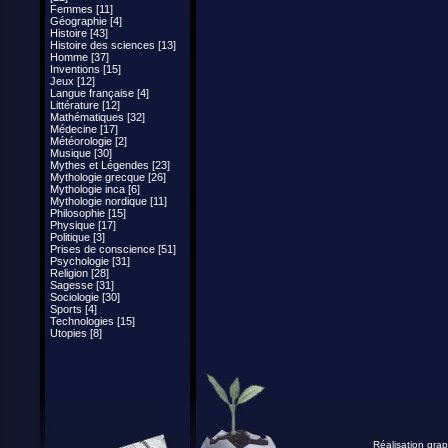
Femmes [11]
Géographie [4]
Histoire [43]
Histoire des sciences [13]
Homme [37]
Inventions [15]
Jeux [12]
Langue française [4]
Littérature [12]
Mathématiques [32]
Médecine [17]
Météorologie [2]
Musique [30]
Mythes et Légendes [23]
Mythologie grecque [26]
Mythologie inca [6]
Mythologie nordique [11]
Philosophie [15]
Physique [17]
Politique [3]
Prises de conscience [51]
Psychologie [31]
Religion [28]
Sagesse [31]
Sociologie [30]
Sports [4]
Technologies [15]
Utopies [8]
Réalisation grap