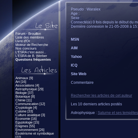
Pseudo : Waralex
Age :
Sexe :
Connecté(e) 0 fois depuis le début du m
Dernière connexion le 21-05-2008 à 15
Forum - Brouillon
Liste des membres
MSN
Livre d'Or
Moteur de Recherche
AIM
Nos concours
L'ESRA c'est aussi...
L'ESRA de B. Werber
Yahoo
Questions fréquentes
ICQ
Site Web
Animaux [9]
Art [16]
Commentaire
Associations [4]
Astrophysique [29]
Biologie [37]
Rechercher les articles de cet auteur
Botanique [8]
Chimie [11]
Communication [12]
Les 10 derniers articles postés
Cryptologie [4]
Cuisine [33]
Astrophysique :
Saturne et ses tempêtes
Culture asiatique [3]
Economie [16]
Egyptologie [15]
Enigmes [55]
Environnement [26]
Ésotérisme et symbolique
[22]