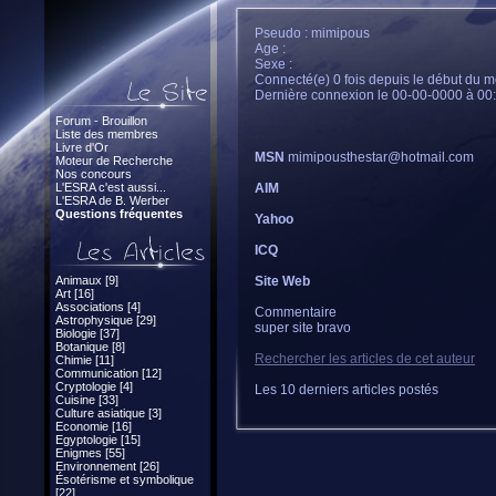
Pseudo : mimipous
Age :
Sexe :
Connecté(e) 0 fois depuis le début du m
Dernière connexion le 00-00-0000 à 00
Forum - Brouillon
Liste des membres
Livre d'Or
MSN
mimipousthestar@hotmail.com
Moteur de Recherche
Nos concours
L'ESRA c'est aussi...
AIM
L'ESRA de B. Werber
Questions fréquentes
Yahoo
ICQ
Animaux [9]
Site Web
Art [16]
Associations [4]
Commentaire
Astrophysique [29]
super site bravo
Biologie [37]
Botanique [8]
Rechercher les articles de cet auteur
Chimie [11]
Communication [12]
Cryptologie [4]
Les 10 derniers articles postés
Cuisine [33]
Culture asiatique [3]
Economie [16]
Egyptologie [15]
Enigmes [55]
Environnement [26]
Ésotérisme et symbolique
[22]