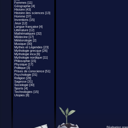
Femmes [11]
Géographie [4]
Histoire [43]
Histoire des sciences [13]
Homme [37]
Inventions [15]
Jeux [12]
Langue française [4]
Littérature [12]
Mathématiques [32]
Médecine [17]
Météorologie [2]
Musique [30]
Mythes et Légendes [23]
Mythologie grecque [26]
Mythologie inca [6]
Mythologie nordique [11]
Philosophie [15]
Physique [17]
Politique [3]
Prises de conscience [51]
Psychologie [31]
Religion [28]
Sagesse [31]
Sociologie [30]
Sports [4]
Technologies [15]
Utopies [8]
Réalisation grap