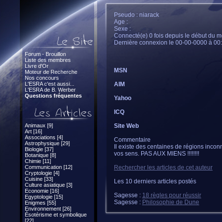
Pseudo : niarack
Age :
Sexe :
Connecté(e) 0 fois depuis le début du m
Dernière connexion le 00-00-0000 à 00
Forum - Brouillon
Liste des membres
Livre d'Or
MSN
Moteur de Recherche
Nos concours
L'ESRA c'est aussi...
AIM
L'ESRA de B. Werber
Questions fréquentes
Yahoo
ICQ
Animaux [9]
Site Web
Art [16]
Associations [4]
Commentaire
Astrophysique [29]
Il existe des centaines de régions inconn
Biologie [37]
vos sens. PAS AUX MIENS !!!!!!!!
Botanique [8]
Chimie [11]
Communication [12]
Rechercher les articles de cet auteur
Cryptologie [4]
Cuisine [33]
Les 10 derniers articles postés
Culture asiatique [3]
Economie [16]
Sagesse :
18 règles pour réussir
Egyptologie [15]
Sagesse :
Philosophie de Dune
Enigmes [55]
Environnement [26]
Ésotérisme et symbolique
[22]