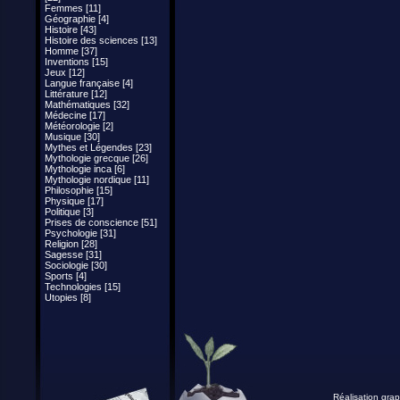
Femmes [11]
Géographie [4]
Histoire [43]
Histoire des sciences [13]
Homme [37]
Inventions [15]
Jeux [12]
Langue française [4]
Littérature [12]
Mathématiques [32]
Médecine [17]
Météorologie [2]
Musique [30]
Mythes et Légendes [23]
Mythologie grecque [26]
Mythologie inca [6]
Mythologie nordique [11]
Philosophie [15]
Physique [17]
Politique [3]
Prises de conscience [51]
Psychologie [31]
Religion [28]
Sagesse [31]
Sociologie [30]
Sports [4]
Technologies [15]
Utopies [8]
Réalisation grap