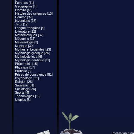
Femmes [11]
Géographie [4]
Histoire [43]
Histoire des sciences [13]
Homme [37]
Inventions [15]
Jeux [12]
Langue française [4]
Littérature [12]
Mathématiques [32]
Médecine [17]
Météorologie [2]
Musique [30]
Mythes et Légendes [23]
Mythologie grecque [26]
Mythologie inca [6]
Mythologie nordique [11]
Philosophie [15]
Physique [17]
Politique [3]
Prises de conscience [51]
Psychologie [31]
Religion [28]
Sagesse [31]
Sociologie [30]
Sports [4]
Technologies [15]
Utopies [8]
Réalisation grap