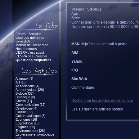
Pseudo : Steph31
Age :
Sexe :
Connecté(e) 0 fois depuis le début du m
Dernière connexion le 00-00-0000 à 00
Forum - Brouillon
Liste des membres
Livre d'Or
MSN
déja? on se connait à peine
Moteur de Recherche
Nos concours
L'ESRA c'est aussi...
AIM
L'ESRA de B. Werber
Questions fréquentes
Yahoo
ICQ
Animaux [9]
Site Web
Art [16]
Associations [4]
Commentaire
Astrophysique [29]
Biologie [37]
Botanique [8]
Rechercher les articles de cet auteur
Chimie [11]
Communication [12]
Cryptologie [4]
Les 10 derniers articles postés
Cuisine [33]
Culture asiatique [3]
Economie [16]
Egyptologie [15]
Enigmes [55]
Environnement [26]
Ésotérisme et symbolique
[22]