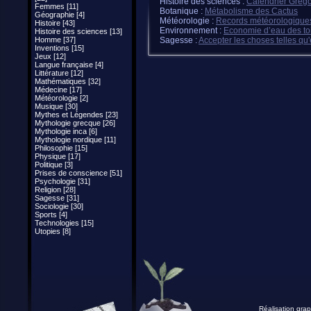
Histoire des sciences :
Calendrier Grégo
Femmes [11]
Botanique :
Métabolisme des Cactus
Géographie [4]
Météorologie :
Records météorologique
Histoire [43]
Environnement :
Economie d’eau des toi
Histoire des sciences [13]
Homme [37]
Sagesse :
Accepter les choses telles qu'
Inventions [15]
Jeux [12]
Langue française [4]
Littérature [12]
Mathématiques [32]
Médecine [17]
Météorologie [2]
Musique [30]
Mythes et Légendes [23]
Mythologie grecque [26]
Mythologie inca [6]
Mythologie nordique [11]
Philosophie [15]
Physique [17]
Politique [3]
Prises de conscience [51]
Psychologie [31]
Religion [28]
Sagesse [31]
Sociologie [30]
Sports [4]
Technologies [15]
Utopies [8]
Réalisation grap