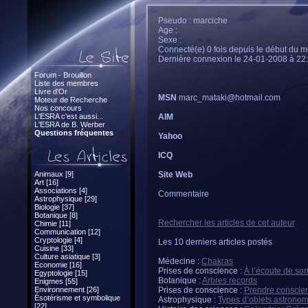
Pseudo : marciche
Age :
Sexe :
Connecté(e) 0 fois depuis le début du m
Dernière connexion le 24-01-2008 à 22
Forum - Brouillon
Liste des membres
Livre d'Or
MSN
marc_mataki@hotmail.com
Moteur de Recherche
Nos concours
L'ESRA c'est aussi...
AIM
L'ESRA de B. Werber
Questions fréquentes
Yahoo
ICQ
Animaux [9]
Site Web
Art [16]
Associations [4]
Commentaire
Astrophysique [29]
Biologie [37]
Botanique [8]
Rechercher les articles de cet auteur
Chimie [11]
Communication [12]
Cryptologie [4]
Les 10 derniers articles postés
Cuisine [33]
Culture asiatique [3]
Médecine :
Chakras
Economie [16]
Prises de conscience :
À l’écoute de so
Egyptologie [15]
Botanique :
Arbres records
Enigmes [55]
Environnement [26]
Prises de conscience :
Prendre conscie
Ésotérisme et symbolique
Astrophysique :
Types d’objets astrono
[22]