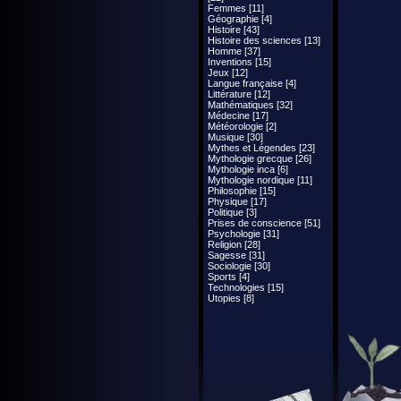
Femmes [11]
Géographie [4]
Histoire [43]
Histoire des sciences [13]
Homme [37]
Inventions [15]
Jeux [12]
Langue française [4]
Littérature [12]
Mathématiques [32]
Médecine [17]
Météorologie [2]
Musique [30]
Mythes et Légendes [23]
Mythologie grecque [26]
Mythologie inca [6]
Mythologie nordique [11]
Philosophie [15]
Physique [17]
Politique [3]
Prises de conscience [51]
Psychologie [31]
Religion [28]
Sagesse [31]
Sociologie [30]
Sports [4]
Technologies [15]
Utopies [8]