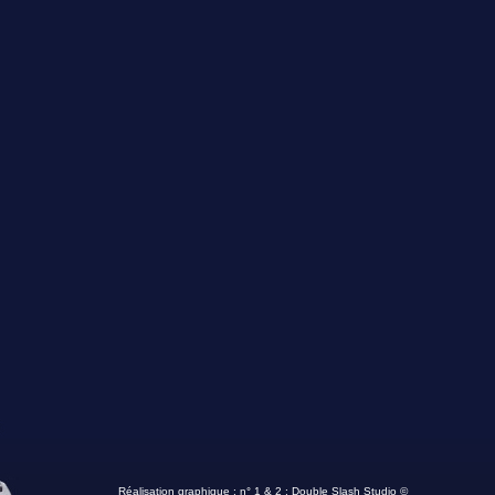
Réalisation graphique : n° 1 & 2 :
Double Slash Studio ©