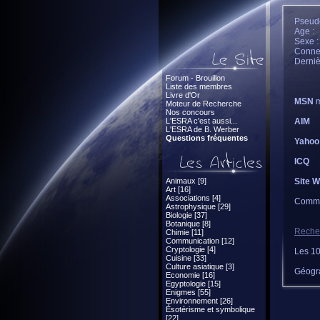
Pseud
Age :
Sexe :
Connec
Derniè
Forum - Brouillon
Liste des membres
Livre d'Or
MSN
m
Moteur de Recherche
Nos concours
L'ESRA c'est aussi...
AIM
L'ESRA de B. Werber
Questions fréquentes
Yahoo
ICQ
Animaux [9]
Site 
Art [16]
Associations [4]
Comme
Astrophysique [29]
Biologie [37]
Botanique [8]
Recher
Chimie [11]
Communication [12]
Cryptologie [4]
Les 10
Cuisine [33]
Culture asiatique [3]
Géogr
Economie [16]
Egyptologie [15]
Enigmes [55]
Environnement [26]
Ésotérisme et symbolique
[22]