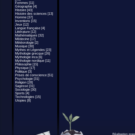
Femmes [11]
Géographie [4]
Histoire [43]
Histoire des sciences [13]
Homme [37]
Inventions [15]
Jeux [12]
Langue française [4]
Littérature [12]
Mathématiques [32]
Médecine [17]
Météorologie [2]
Musique [30]
Mythes et Légendes [23]
Mythologie grecque [26]
Mythologie inca [6]
Mythologie nordique [11]
Philosophie [15]
Physique [17]
Politique [3]
Prises de conscience [51]
Psychologie [31]
Religion [28]
Sagesse [31]
Sociologie [30]
Sports [4]
Technologies [15]
Utopies [8]
Réalisation grap