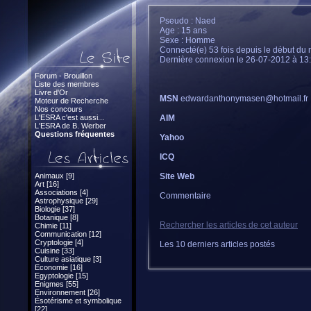
Pseudo : Naed
Age : 15 ans
Sexe : Homme
Connecté(e) 53 fois depuis le début du 
Dernière connexion le 26-07-2012 à 13
Forum - Brouillon
Liste des membres
Livre d'Or
MSN
edwardanthonymasen@hotmail.fr
Moteur de Recherche
Nos concours
L'ESRA c'est aussi...
AIM
L'ESRA de B. Werber
Questions fréquentes
Yahoo
ICQ
Animaux [9]
Site Web
Art [16]
Associations [4]
Commentaire
Astrophysique [29]
Biologie [37]
Botanique [8]
Rechercher les articles de cet auteur
Chimie [11]
Communication [12]
Cryptologie [4]
Les 10 derniers articles postés
Cuisine [33]
Culture asiatique [3]
Economie [16]
Egyptologie [15]
Enigmes [55]
Environnement [26]
Ésotérisme et symbolique
[22]