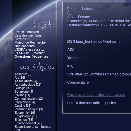
Pseudo : Lulune
Age :
Sexe : Femme
Connecté(e) 24 fois depuis le début du 
Dernière connexion le 22-09-2010 à 14
Forum - Brouillon
Liste des membres
Livre d'Or
MSN
luna_benhamou@hotmail.fr
Moteur de Recherche
Nos concours
L'ESRA c'est aussi...
AIM
L'ESRA de B. Werber
Questions fréquentes
Yahoo
ICQ
Animaux [9]
Site Web
http://howtoseethemagic.blogs
Art [16]
Associations [4]
Commentaire
Astrophysique [29]
Biologie [37]
Botanique [8]
Rechercher les articles de cet auteur
Chimie [11]
Communication [12]
Cryptologie [4]
Les 10 derniers articles postés
Cuisine [33]
Culture asiatique [3]
Economie [16]
Egyptologie [15]
Enigmes [55]
Environnement [26]
Ésotérisme et symbolique
[22]