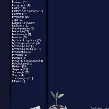
Femmes [11]
Géographie [4]
Histoire [43]
Histoire des sciences [13]
Homme [37]
Inventions [15]
Jeux [12]
Langue française [4]
Littérature [12]
Mathématiques [32]
Médecine [17]
Météorologie [2]
Musique [30]
Mythes et Légendes [23]
Mythologie grecque [26]
Mythologie inca [6]
Mythologie nordique [11]
Philosophie [15]
Physique [17]
Politique [3]
Prises de conscience [51]
Psychologie [31]
Religion [28]
Sagesse [31]
Sociologie [30]
Sports [4]
Technologies [15]
Utopies [8]
Réalisation grap