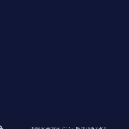
Réalisation graphique : n° 1 & 2 :
Double Slash Studio ©