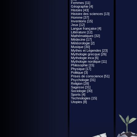
Femmes [11]
Géographie [4]
Histoire [43]
Histoire des sciences [13]
Homme [37]
Inventions [15]
Jeux [12]
Langue française [4]
Littérature [12]
Mathématiques [32]
Médecine [17]
Météorologie [2]
Musique [30]
Mythes et Légendes [23]
Mythologie grecque [26]
Mythologie inca [6]
Mythologie nordique [11]
Philosophie [15]
Physique [17]
Politique [3]
Prises de conscience [51]
Psychologie [31]
Religion [28]
Sagesse [31]
Sociologie [30]
Sports [4]
Technologies [15]
Utopies [8]