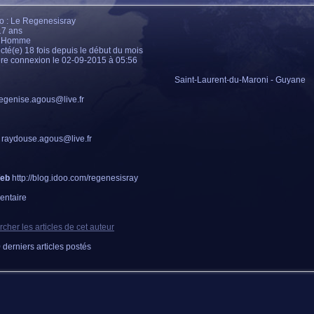
 : Le Regenesisray
17 ans
: Homme
té(e) 18 fois depuis le début du mois
re connexion le 02-09-2015 à 05:56
Saint-Laurent-du-Maroni - Guyane
egenise.agous@live.fr
raydouse.agous@live.fr
Web
http://blog.idoo.com/regenesisray
ntaire
cher les articles de cet auteur
 derniers articles postés