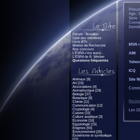
Pseudo
Age : 
Sexe 
Connec
Derniè
Forum - Brouillon
Liste des membres
Livre d'Or
MSN
r
Moteur de Recherche
Nos concours
L'ESRA c'est aussi...
AIM
L'ESRA de B. Werber
Questions fréquentes
Yahoo
ICQ
Animaux [9]
Site 
Art [16]
Associations [4]
Comme
Astrophysique [29]
Biologie [37]
Botanique [8]
Recher
Chimie [11]
Communication [12]
Cryptologie [4]
Les 10
Cuisine [33]
Culture asiatique [3]
Economie [16]
Egyptologie [15]
Enigmes [55]
Environnement [26]
Ésotérisme et symbolique
[22]