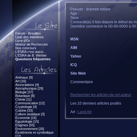
Pseudo : dranreb rebew
Age :
Sexe :
Connecté(e) 0 fois depuis le début du m
Dernière connexion le 00-00-0000 à 00
Forum - Brouillon
Liste des membres
MSN
Livre d'Or
Moteur de Recherche
AIM
Nos concours
L'ESRA c'est aussi...
L'ESRA de B. Werber
Yahoo
Questions fréquentes
ICQ
Site Web
Animaux [9]
Art [16]
Commentaire
Associations [4]
Astrophysique [29]
Biologie [37]
Rechercher les articles de cet auteur
Botanique [8]
Chimie [11]
Communication [12]
Les 10 derniers articles postés
Cryptologie [4]
Cuisine [33]
Art :
Land Art
Culture asiatique [3]
Economie [16]
Egyptologie [15]
Enigmes [55]
Environnement [26]
Ésotérisme et symbolique
[22]