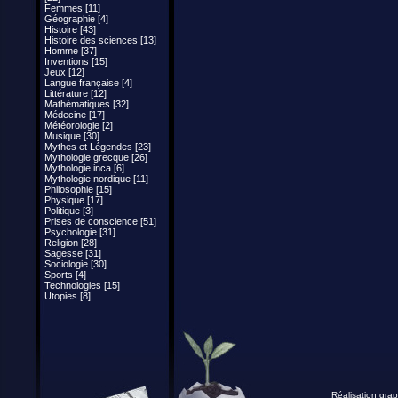
Femmes [11]
Géographie [4]
Histoire [43]
Histoire des sciences [13]
Homme [37]
Inventions [15]
Jeux [12]
Langue française [4]
Littérature [12]
Mathématiques [32]
Médecine [17]
Météorologie [2]
Musique [30]
Mythes et Légendes [23]
Mythologie grecque [26]
Mythologie inca [6]
Mythologie nordique [11]
Philosophie [15]
Physique [17]
Politique [3]
Prises de conscience [51]
Psychologie [31]
Religion [28]
Sagesse [31]
Sociologie [30]
Sports [4]
Technologies [15]
Utopies [8]
Réalisation grap