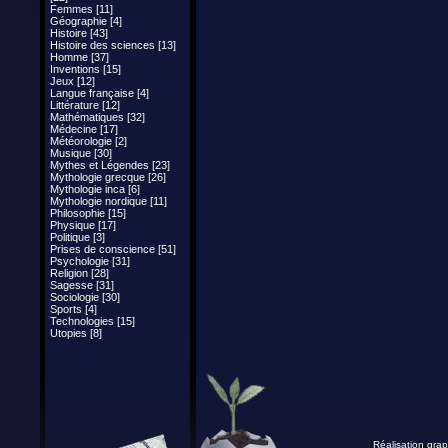
Femmes [11]
Géographie [4]
Histoire [43]
Histoire des sciences [13]
Homme [37]
Inventions [15]
Jeux [12]
Langue française [4]
Littérature [12]
Mathématiques [32]
Médecine [17]
Météorologie [2]
Musique [30]
Mythes et Légendes [23]
Mythologie grecque [26]
Mythologie inca [6]
Mythologie nordique [11]
Philosophie [15]
Physique [17]
Politique [3]
Prises de conscience [51]
Psychologie [31]
Religion [28]
Sagesse [31]
Sociologie [30]
Sports [4]
Technologies [15]
Utopies [8]
Réalisation grap