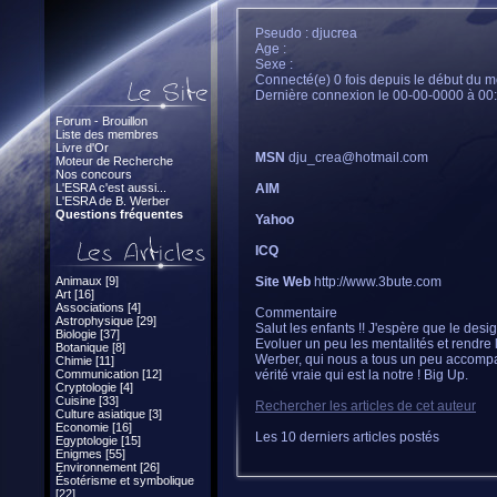
Pseudo : djucrea
Age :
Sexe :
Connecté(e) 0 fois depuis le début du m
Dernière connexion le 00-00-0000 à 00
Forum - Brouillon
Liste des membres
Livre d'Or
MSN
dju_crea@hotmail.com
Moteur de Recherche
Nos concours
L'ESRA c'est aussi...
AIM
L'ESRA de B. Werber
Questions fréquentes
Yahoo
ICQ
Animaux [9]
Site Web
http://www.3bute.com
Art [16]
Associations [4]
Commentaire
Astrophysique [29]
Salut les enfants !! J'espère que le desi
Biologie [37]
Evoluer un peu les mentalités et rendre
Botanique [8]
Werber, qui nous a tous un peu accompag
Chimie [11]
Communication [12]
vérité vraie qui est la notre ! Big Up.
Cryptologie [4]
Cuisine [33]
Rechercher les articles de cet auteur
Culture asiatique [3]
Economie [16]
Les 10 derniers articles postés
Egyptologie [15]
Enigmes [55]
Environnement [26]
Ésotérisme et symbolique
[22]