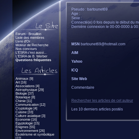
Pseudo : bartounet69
Age :
Sexe :
Connecté(e) 0 fois depuis le début du m
Dernière connexion le 00-00-0000 à 00
Forum - Brouillon
Liste des membres
Livre d'Or
MSN
bartounet69@hotmail.com
Moteur de Recherche
Nos concours
L'ESRA c'est aussi...
AIM
L'ESRA de B. Werber
Questions fréquentes
Yahoo
ICQ
Animaux [9]
Site Web
Art [16]
Associations [4]
Commentaire
Astrophysique [29]
Biologie [37]
Botanique [8]
Rechercher les articles de cet auteur
Chimie [11]
Communication [12]
Cryptologie [4]
Les 10 derniers articles postés
Cuisine [33]
Culture asiatique [3]
Economie [16]
Egyptologie [15]
Enigmes [55]
Environnement [26]
Ésotérisme et symbolique
[22]