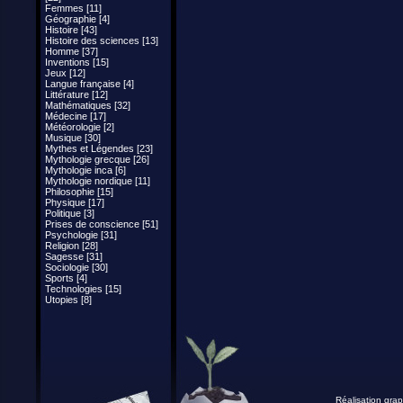
Femmes [11]
Géographie [4]
Histoire [43]
Histoire des sciences [13]
Homme [37]
Inventions [15]
Jeux [12]
Langue française [4]
Littérature [12]
Mathématiques [32]
Médecine [17]
Météorologie [2]
Musique [30]
Mythes et Légendes [23]
Mythologie grecque [26]
Mythologie inca [6]
Mythologie nordique [11]
Philosophie [15]
Physique [17]
Politique [3]
Prises de conscience [51]
Psychologie [31]
Religion [28]
Sagesse [31]
Sociologie [30]
Sports [4]
Technologies [15]
Utopies [8]
Réalisation grap