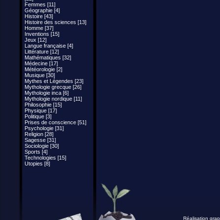
Femmes [11]
Géographie [4]
Histoire [43]
Histoire des sciences [13]
Homme [37]
Inventions [15]
Jeux [12]
Langue française [4]
Littérature [12]
Mathématiques [32]
Médecine [17]
Météorologie [2]
Musique [30]
Mythes et Légendes [23]
Mythologie grecque [26]
Mythologie inca [6]
Mythologie nordique [11]
Philosophie [15]
Physique [17]
Politique [3]
Prises de conscience [51]
Psychologie [31]
Religion [28]
Sagesse [31]
Sociologie [30]
Sports [4]
Technologies [15]
Utopies [8]
Réalisation grap