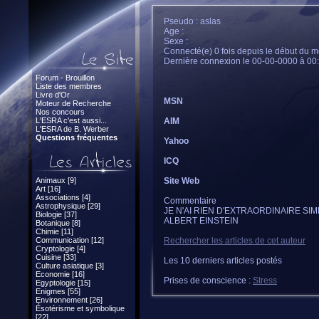
Pseudo : aslas
Age :
Sexe :
Connecté(e) 0 fois depuis le début du m
Dernière connexion le 00-00-0000 à 00
Forum - Brouillon
Liste des membres
Livre d'Or
MSN
Moteur de Recherche
Nos concours
L'ESRA c'est aussi...
AIM
L'ESRA de B. Werber
Questions fréquentes
Yahoo
ICQ
Animaux [9]
Site Web
Art [16]
Associations [4]
Commentaire
Astrophysique [29]
JE N'AI RIEN D'EXTRAORDINAIRE SI
Biologie [37]
ALBERT EINSTEIN
Botanique [8]
Chimie [11]
Communication [12]
Rechercher les articles de cet auteur
Cryptologie [4]
Cuisine [33]
Les 10 derniers articles postés
Culture asiatique [3]
Economie [16]
Prises de conscience :
Stress
Egyptologie [15]
Enigmes [55]
Environnement [26]
Ésotérisme et symbolique
[22]