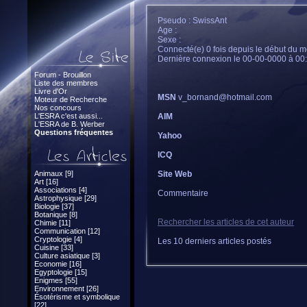
Pseudo : SwissAnt
Age :
Sexe :
Connecté(e) 0 fois depuis le début du m
Dernière connexion le 00-00-0000 à 00
Forum - Brouillon
Liste des membres
Livre d'Or
MSN
v_bornand@hotmail.com
Moteur de Recherche
Nos concours
L'ESRA c'est aussi...
AIM
L'ESRA de B. Werber
Questions fréquentes
Yahoo
ICQ
Animaux [9]
Site Web
Art [16]
Associations [4]
Commentaire
Astrophysique [29]
Biologie [37]
Botanique [8]
Rechercher les articles de cet auteur
Chimie [11]
Communication [12]
Cryptologie [4]
Les 10 derniers articles postés
Cuisine [33]
Culture asiatique [3]
Economie [16]
Egyptologie [15]
Enigmes [55]
Environnement [26]
Ésotérisme et symbolique
[22]