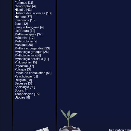
Femmes [11]
Géographie [4]
Histoire [43]
Histoire des sciences [13]
Homme [37]
Inventions [15]
Jeux [12]
Langue française [4]
Littérature [12]
Mathématiques [32]
Médecine [17]
Météorologie [2]
Musique [30]
Mythes et Légendes [23]
Mythologie grecque [26]
Mythologie inca [6]
Mythologie nordique [11]
Philosophie [15]
Physique [17]
Politique [3]
Prises de conscience [51]
Psychologie [31]
Religion [28]
Sagesse [31]
Sociologie [30]
Sports [4]
Technologies [15]
Utopies [8]
Réalisation grap