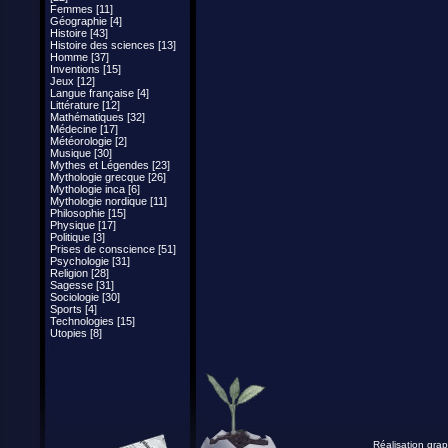
Femmes [11]
Géographie [4]
Histoire [43]
Histoire des sciences [13]
Homme [37]
Inventions [15]
Jeux [12]
Langue française [4]
Littérature [12]
Mathématiques [32]
Médecine [17]
Météorologie [2]
Musique [30]
Mythes et Légendes [23]
Mythologie grecque [26]
Mythologie inca [6]
Mythologie nordique [11]
Philosophie [15]
Physique [17]
Politique [3]
Prises de conscience [51]
Psychologie [31]
Religion [28]
Sagesse [31]
Sociologie [30]
Sports [4]
Technologies [15]
Utopies [8]
Réalisation grap