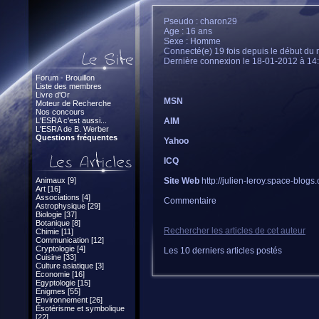
Pseudo : charon29
Age : 16 ans
Sexe : Homme
Connecté(e) 19 fois depuis le début du 
Dernière connexion le 18-01-2012 à 14
Forum - Brouillon
Liste des membres
Livre d'Or
MSN
Moteur de Recherche
Nos concours
L'ESRA c'est aussi...
AIM
L'ESRA de B. Werber
Questions fréquentes
Yahoo
ICQ
Animaux [9]
Site Web
http://julien-leroy.space-blogs
Art [16]
Associations [4]
Commentaire
Astrophysique [29]
Biologie [37]
Botanique [8]
Rechercher les articles de cet auteur
Chimie [11]
Communication [12]
Cryptologie [4]
Les 10 derniers articles postés
Cuisine [33]
Culture asiatique [3]
Economie [16]
Egyptologie [15]
Enigmes [55]
Environnement [26]
Ésotérisme et symbolique
[22]