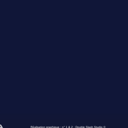
Réalisation graphique : n° 1 & 2 :
Double Slash Studio ©