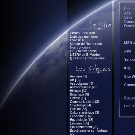
Pseudo
Age :
Sexe :
Connec
Derniè
Forum - Brouillon
Liste des membres
Livre d'Or
MSN
a
Moteur de Recherche
Nos concours
L'ESRA c'est aussi...
AIM
L'ESRA de B. Werber
Questions fréquentes
Yahoo
ICQ
Animaux [9]
Site 
Art [16]
Associations [4]
Comme
Astrophysique [29]
Biologie [37]
Botanique [8]
Recher
Chimie [11]
Communication [12]
Cryptologie [4]
Les 10
Cuisine [33]
Culture asiatique [3]
Economie [16]
Egyptologie [15]
Enigmes [55]
Environnement [26]
Ésotérisme et symbolique
[22]