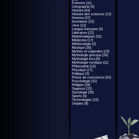
Femmes [11]
Géographie [4]
Histoire [43]
Histoire des sciences [13]
Homme [37]
Inventions [15]
Jeux [12]
Langue française [4]
Littérature [12]
Mathématiques [32]
Médecine [17]
Météorologie [2]
Musique [30]
Mythes et Légendes [23]
Mythologie grecque [26]
Mythologie inca [6]
Mythologie nordique [11]
Philosophie [15]
Physique [17]
Politique [3]
Prises de conscience [51]
Psychologie [31]
Religion [28]
Sagesse [31]
Sociologie [30]
Sports [4]
Technologies [15]
Utopies [8]