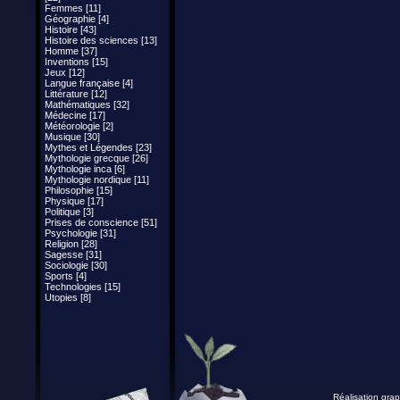
Femmes [11]
Géographie [4]
Histoire [43]
Histoire des sciences [13]
Homme [37]
Inventions [15]
Jeux [12]
Langue française [4]
Littérature [12]
Mathématiques [32]
Médecine [17]
Météorologie [2]
Musique [30]
Mythes et Légendes [23]
Mythologie grecque [26]
Mythologie inca [6]
Mythologie nordique [11]
Philosophie [15]
Physique [17]
Politique [3]
Prises de conscience [51]
Psychologie [31]
Religion [28]
Sagesse [31]
Sociologie [30]
Sports [4]
Technologies [15]
Utopies [8]
Réalisation grap