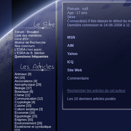
Pseudo : naîf
Age : 17 ans
Sexe :
Connecté(e) 0 fois depuis le début du m
Dernière connexion le 24-06-2008 à 11
Forum - Brouillon
Liste des membres
MSN
Livre d'Or
Moteur de Recherche
AIM
Nos concours
L'ESRA c'est aussi...
L'ESRA de B. Werber
Yahoo
Questions fréquentes
ICQ
Site Web
Animaux [9]
Art [16]
Commentaire
Associations [4]
Astrophysique [29]
Biologie [37]
Rechercher les articles de cet auteur
Botanique [8]
Chimie [11]
Communication [12]
Les 10 derniers articles postés
Cryptologie [4]
Cuisine [33]
Culture asiatique [3]
Economie [16]
Egyptologie [15]
Enigmes [55]
Environnement [26]
Ésotérisme et symbolique
[22]