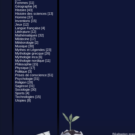
Femmes [11]
Géographie [4]
Histoire [43]
Histoire des sciences [13]
Homme [37]
Inventions [15]
Jeux [12]
Langue française [4]
Littérature [12]
Mathématiques [32]
Médecine [17]
Météorologie [2]
Musique [30]
Mythes et Légendes [23]
Mythologie grecque [26]
Mythologie inca [6]
Mythologie nordique [11]
Philosophie [15]
Physique [17]
Politique [3]
Prises de conscience [51]
Psychologie [31]
Religion [28]
Sagesse [31]
Sociologie [30]
Sports [4]
Technologies [15]
Utopies [8]
Réalisation grap