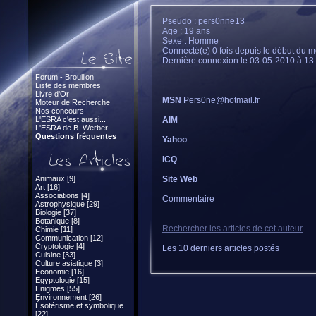
Pseudo : pers0nne13
Age : 19 ans
Sexe : Homme
Connecté(e) 0 fois depuis le début du m
Dernière connexion le 03-05-2010 à 13
Forum - Brouillon
Liste des membres
Livre d'Or
MSN
Pers0ne@hotmail.fr
Moteur de Recherche
Nos concours
L'ESRA c'est aussi...
AIM
L'ESRA de B. Werber
Questions fréquentes
Yahoo
ICQ
Animaux [9]
Site Web
Art [16]
Associations [4]
Commentaire
Astrophysique [29]
Biologie [37]
Botanique [8]
Rechercher les articles de cet auteur
Chimie [11]
Communication [12]
Cryptologie [4]
Les 10 derniers articles postés
Cuisine [33]
Culture asiatique [3]
Economie [16]
Egyptologie [15]
Enigmes [55]
Environnement [26]
Ésotérisme et symbolique
[22]