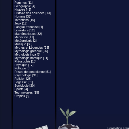
Femmes [11]
Géographie [4]
Histoire [43]
Histoire des sciences [13]
Homme [37]
Inventions [15]
Jeux [12]
Langue française [4]
Littérature [12]
Mathématiques [32]
Médecine [17]
Météorologie [2]
Musique [30]
Mythes et Légendes [23]
Mythologie grecque [26]
Mythologie inca [6]
Mythologie nordique [11]
Philosophie [15]
Physique [17]
Politique [3]
Prises de conscience [51]
Psychologie [31]
Religion [28]
Sagesse [31]
Sociologie [30]
Sports [4]
Technologies [15]
Utopies [8]
Réalisation grap