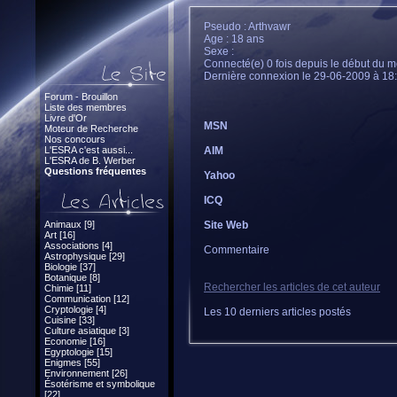
Pseudo : Arthvawr
Age : 18 ans
Sexe :
Connecté(e) 0 fois depuis le début du m
Dernière connexion le 29-06-2009 à 18
Forum - Brouillon
Liste des membres
Livre d'Or
MSN
Moteur de Recherche
Nos concours
L'ESRA c'est aussi...
AIM
L'ESRA de B. Werber
Questions fréquentes
Yahoo
ICQ
Animaux [9]
Site Web
Art [16]
Associations [4]
Commentaire
Astrophysique [29]
Biologie [37]
Botanique [8]
Rechercher les articles de cet auteur
Chimie [11]
Communication [12]
Cryptologie [4]
Les 10 derniers articles postés
Cuisine [33]
Culture asiatique [3]
Economie [16]
Egyptologie [15]
Enigmes [55]
Environnement [26]
Ésotérisme et symbolique
[22]