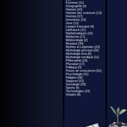
Femmes [11]
Géographie [4]
Histoire [43]
Histoire des sciences [13]
Homme [37]
Inventions [15]
Jeux [12]
Langue française [4]
Littérature [12]
Mathématiques [32]
Médecine [17]
Météorologie [2]
Musique [30]
Mythes et Légendes [23]
Mythologie grecque [26]
Mythologie inca [6]
Mythologie nordique [11]
Philosophie [15]
Physique [17]
Politique [3]
Prises de conscience [51]
Psychologie [31]
Religion [28]
Sagesse [31]
Sociologie [30]
Sports [4]
Technologies [15]
Utopies [8]