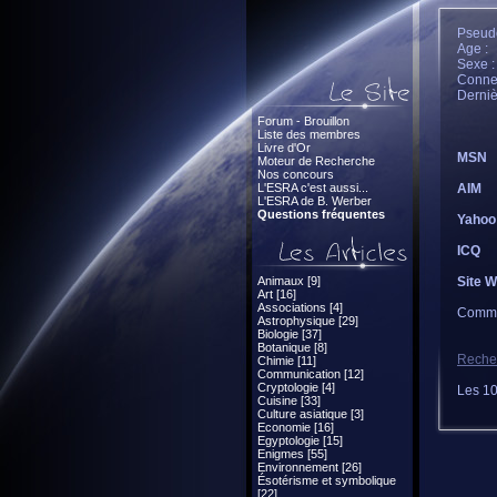
Pseudo
Age :
Sexe :
Connec
Derniè
Forum - Brouillon
Liste des membres
Livre d'Or
MSN
Moteur de Recherche
Nos concours
L'ESRA c'est aussi...
AIM
L'ESRA de B. Werber
Questions fréquentes
Yahoo
ICQ
Animaux [9]
Site 
Art [16]
Associations [4]
Comme
Astrophysique [29]
Biologie [37]
Botanique [8]
Recher
Chimie [11]
Communication [12]
Cryptologie [4]
Les 10
Cuisine [33]
Culture asiatique [3]
Economie [16]
Egyptologie [15]
Enigmes [55]
Environnement [26]
Ésotérisme et symbolique
[22]