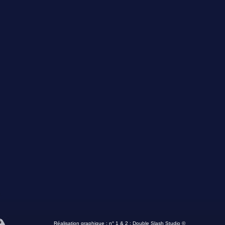
Réalisation graphique : n° 1 & 2 :
Double Slash Studio ©