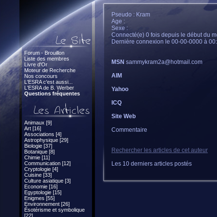
Pseudo : Kram
Age :
Sexe :
Connecté(e) 0 fois depuis le début du m
Dernière connexion le 00-00-0000 à 00
Forum - Brouillon
Liste des membres
MSN
sammykram2a@hotmail.com
Livre d'Or
Moteur de Recherche
AIM
Nos concours
L'ESRA c'est aussi...
L'ESRA de B. Werber
Yahoo
Questions fréquentes
ICQ
Site Web
Animaux [9]
Art [16]
Commentaire
Associations [4]
Astrophysique [29]
Biologie [37]
Rechercher les articles de cet auteur
Botanique [8]
Chimie [11]
Communication [12]
Les 10 derniers articles postés
Cryptologie [4]
Cuisine [33]
Culture asiatique [3]
Economie [16]
Egyptologie [15]
Enigmes [55]
Environnement [26]
Ésotérisme et symbolique
[22]