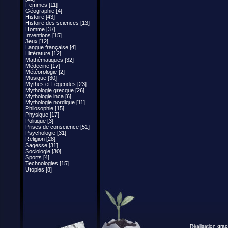
Femmes [11]
Géographie [4]
Histoire [43]
Histoire des sciences [13]
Homme [37]
Inventions [15]
Jeux [12]
Langue française [4]
Littérature [12]
Mathématiques [32]
Médecine [17]
Météorologie [2]
Musique [30]
Mythes et Légendes [23]
Mythologie grecque [26]
Mythologie inca [6]
Mythologie nordique [11]
Philosophie [15]
Physique [17]
Politique [3]
Prises de conscience [51]
Psychologie [31]
Religion [28]
Sagesse [31]
Sociologie [30]
Sports [4]
Technologies [15]
Utopies [8]
Réalisation grap