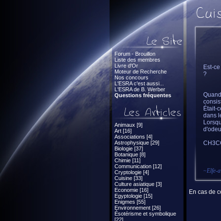
Forum - Brouillon
Liste des membres
Livre d'Or
Est-ce
Moteur de Recherche
?
Nos concours
L'ESRA c'est aussi...
L'ESRA de B. Werber
Quand 
Questions fréquentes
consist
Était-
dans l
Lorsqu
Animaux [9]
d'odeu
Art [16]
Associations [4]
Astrophysique [29]
CH3CO
Biologie [37]
Botanique [8]
Chimie [11]
Communication [12]
~
Elfe-a
Cryptologie [4]
Cuisine [33]
Culture asiatique [3]
Economie [16]
En cas de co
Egyptologie [15]
Enigmes [55]
Environnement [26]
Ésotérisme et symbolique
[22]