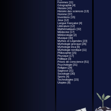
Femmes [11]
Géographie [4]
Histoire [43]
Histoire des sciences [13]
Homme [37]
Inventions [15]
Jeux [12]
Langue française [4]
Littérature [12]
Mathématiques [32]
Médecine [17]
Météorologie [2]
Musique [30]
Mythes et Légendes [23]
Mythologie grecque [26]
Mythologie inca [6]
Mythologie nordique [11]
Philosophie [15]
Physique [17]
Politique [3]
Prises de conscience [51]
Psychologie [31]
Religion [28]
Sagesse [31]
Sociologie [30]
Sports [4]
Technologies [15]
Utopies [8]