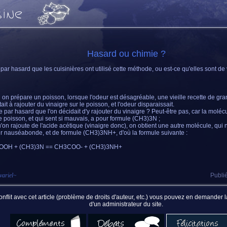
Hasard ou chimie ?
 par hasard que les cuisinières ont utilisé cette méthode, ou est-ce qu'elles sont de
on prépare un poisson, lorsque l'odeur est désagréable, une vieille recette de gr
ait à rajouter du vinaigre sur le poisson, et l'odeur disparaissait.
ce par hasard que l'on décidait d'y rajouter du vinaigre ? Peut-être pas, car la molé
e poisson, et qui sent si mauvais, a pour formule (CH3)3N ;
'on rajoute de l'acide acétique (vinaigre donc), on obtient une autre molécule, qui
r nauséabonde, et de formule (CH3)3NH+, d'où la formule suivante :
OH + (CH3)3N == CH3COO- + (CH3)3NH+
variel
~
Publié
nflit avec cet article (problème de droits d'auteur, etc.) vous pouvez en demander
d'un administrateur du site.