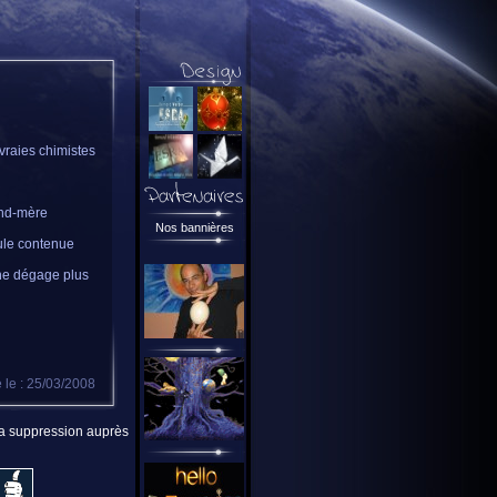
 vraies chimistes
and-mère
Nos bannières
cule contenue
 ne dégage plus
 le : 25/03/2008
 la suppression auprès